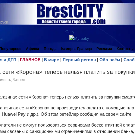
аруси
Популярное
Афиша
Погода
Камеры. Граница
Реклама
Контакты
я и ДТП
|
ГЛАВНОЕ
|
В мире
|
Первый регион
|
Обо всём
|
Сооб
 сети «Корона» теперь нельзя платить за покуп
имость, бизнес
 магазинах сети «Корона» не производится оплата с помощью пл
, Huawei Pay и др.). Об этом ретейлер сообщил на своем сайте.
упатели не смогут пользоваться сервисами бесконтактной оплат
емы связаны с санкционными ограничениями в отношении банка,