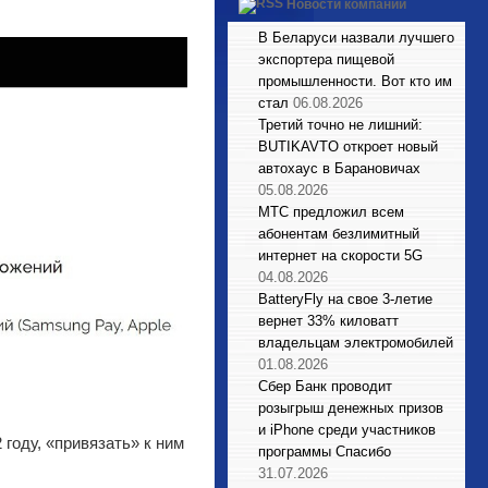
Новости компаний
В Беларуси назвали лучшего
экспортера пищевой
промышленности. Вот кто им
стал
06.08.2026
Третий точно не лишний:
BUTIKAVTO откроет новый
автохаус в Барановичах
05.08.2026
МТС предложил всем
абонентам безлимитный
интернет на скорости 5G
04.08.2026
BatteryFly на свое 3-летие
вернет 33% киловатт
владельцам электромобилей
01.08.2026
Сбер Банк проводит
розыгрыш денежных призов
и iPhone среди участников
году, «привязать» к ним
программы Спасибо
31.07.2026