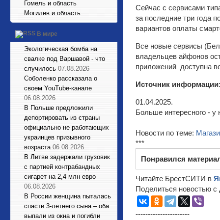
Гомель и область
Сейчас с сервисами типа
Могилев и область
за последние три года 
вариантов оплаты смар
В мире
Все новые сервисы (Белк
Экологическая бомба на
владельцев айфонов ост
свалке под Варшавой - что
приложений доступна во
случилось
07.08.2026
Соболенко рассказала о
Источник информации
своем YouTube-канале
06.08.2026
01.04.2025.
В Польше предложили
Больше интересного - у 
депортировать из страны
официально не работающих
Новости по теме:
Магази
украинцев призывного
***
возраста
06.08.2026
В Литве задержали грузовик
Понравился материа
с партией контрабандных
сигарет на 2,4 млн евро
Читайте БрестСИТИ в
Я
06.08.2026
Поделиться новостью с 
В России женщина пыталась
спасти 3-летнего сына – оба
----------------------
выпали из окна и погибли