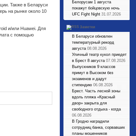
Белорусам 1 августа
кции. Также в Беларуси
покажут бойцовскую ночь
ерь на рынке около 10
UFC Fight Night
31.07.2026
Заметки
oid и/или Huawei. Для
плата с помощью
В Беларуси обновлен
температурный рекорд
августа
08.08.2026
Уличный театр кукол приедет
в Брест 8 августа
07.08.2026
Выпускников 9 классов
примут в Высоком без
экзаменов и дадут
стипендию
06.08.2026
Брест. Часть лесной зоны
вдоль пляжа «Красный
двор» закрыта для
свободного отдыха - когда
06.08.2026
В Гродно наградили
сотрудниц банка, сорвавших
планы мошенников