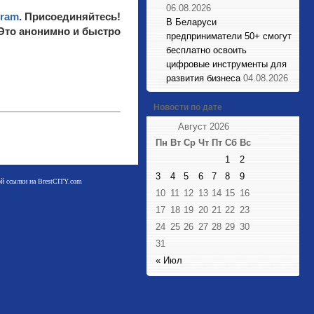
06.08.2026
gram
. Присоединяйтесь!
В Беларуси
 Это анонимно и быстро
предприниматели 50+ смогут
бесплатно освоить
цифровые инструменты для
развития бизнеса
04.08.2026
Новости по дате
Август 2026
Пн
Вт
Ср
Чт
Пт
Сб
Вс
1
2
3
4
5
6
7
8
9
мой ссылки на BrestCITY.com
10
11
12
13
14
15
16
17
18
19
20
21
22
23
24
25
26
27
28
29
30
31
« Июл