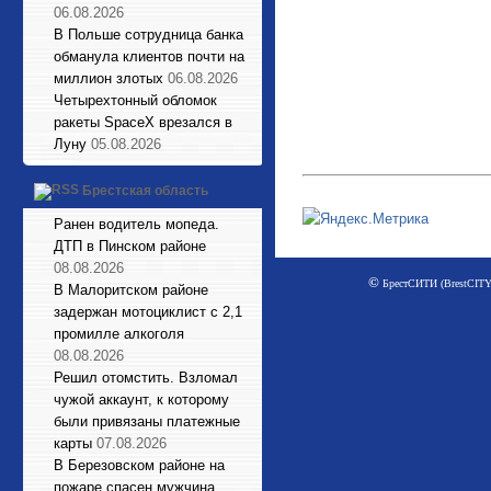
06.08.2026
В Польше сотрудница банка
обманула клиентов почти на
миллион злотых
06.08.2026
Четырехтонный обломок
ракеты SpaceX врезался в
Луну
05.08.2026
Брестская область
Ранен водитель мопеда.
ДТП в Пинском районе
08.08.2026
©
БрестСИТИ (BrestCITY)
В Малоритском районе
задержан мотоциклист с 2,1
промилле алкоголя
08.08.2026
Решил отомстить. Взломал
чужой аккаунт, к которому
были привязаны платежные
карты
07.08.2026
В Березовском районе на
пожаре спасен мужчина