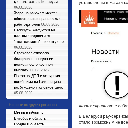
где смотреть в Беларуси
установлены в магазинах
06.08.2026
Жара на рабочем месте:
обязательные правила для
работодателей
06.08.2026
Белорусы жалуются на
платные подписки от
"Белтелекома" – в чем дело
06.08.2026
Страховая отказала
белорусу в продлении
полиса после крупной
выплаты
06.08.2026
По факту ДТП с четырьмя
погибшими на Гомельщине
возбуждено уголовное дело
05.08.2026
Новости из других регионов
Фото: скриншот с сайт
Минск и область
В Беларуси pay-сервисы 
Витебск и область
стало возможным не все
Гродно и область