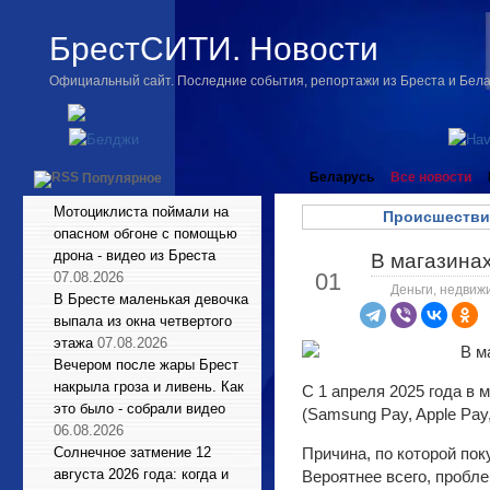
БрестСИТИ. Новости
Официальный сайт. Последние события, репортажи из Бреста и Бел
Беларусь
Все новости
Популярное
Мотоциклиста поймали на
Происшестви
опасном обгоне с помощью
дрона - видео из Бреста
В магазинах
Апр
01
07.08.2026
Деньги, недвиж
В Бресте маленькая девочка
выпала из окна четвертого
этажа
07.08.2026
Вечером после жары Брест
накрыла гроза и ливень. Как
С 1 апреля 2025 года в
это было - собрали видео
(Samsung Pay, Apple Pay
06.08.2026
Солнечное затмение 12
Причина, по которой пок
августа 2026 года: когда и
Вероятнее всего, пробл