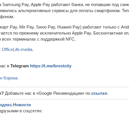
 Samsung Pay, Apple Pay работают банки, не попавшие под сан
появились альтернативные сервисы для оплаты смартфоном. Теп
тфоном.
арт Pay, Mir Pay, Swoo Pay, Huawei Pay) работают только с Andr
ается по-прежнему исключительно Apple Pay. Бесконтактная о
 всех терминалах с поддержкой NFC.
:
OfficeLife.media.
нас в
Telegram
https://t.me/brestcity
н Корона
л?
Добавьте нас в «Google Рекомендации» по
ссылке
.
ндекс.Новости
друзьями в соцсетях: