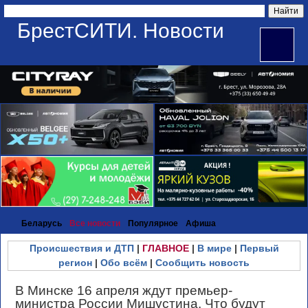
БрестСИТИ. Новости
Беларусь
Все новости
Популярное
Афиша
Происшествия и ДТП
|
ГЛАВНОЕ
|
В мире
|
Первый
регион
|
Обо всём
|
Сообщить новость
В Минске 16 апреля ждут премьер-
министра России Мишустина. Что будут