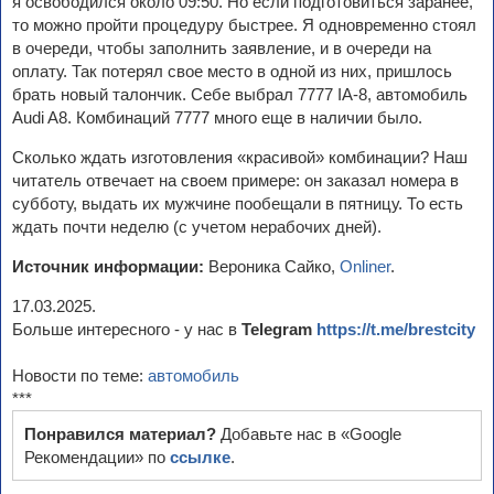
я освободился около 09:50. Но если подготовиться заранее,
то можно пройти процедуру быстрее. Я одновременно стоял
в очереди, чтобы заполнить заявление, и в очереди на
оплату. Так потерял свое место в одной из них, пришлось
брать новый талончик. Себе выбрал 7777 IA-8, автомобиль
Audi A8. Комбинаций 7777 много еще в наличии было.
Сколько ждать изготовления «‎красивой»‎ комбинации? Наш
читатель отвечает на своем примере: он заказал номера в
субботу, выдать их мужчине пообещали в пятницу. То есть
ждать почти неделю (с учетом нерабочих дней).
Источник информации:
Вероника Сайко,
Onliner
.
17.03.2025.
Больше интересного - у нас в
Telegram
https://t.me/brestcity
Новости по теме:
автомобиль
***
Понравился материал?
Добавьте нас в «Google
Рекомендации» по
ссылке
.