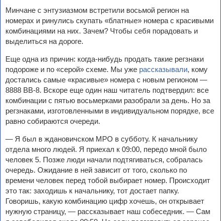
Минчане с энтузиазмом встретили восьмой регион на
номерах и ринулись скупать «‎блатные»‎ номера с красивыми
комбинациями на них. Зачем? Чтобы себя порадовать и
выделиться на дороге.
Еще одна из причин: когда-нибудь продать такие регзнаки
подороже и по «‎серой»‎ схеме. Мы уже
рассказывали
, кому
достались самые «‎красивые»‎ номера с новым регионом —
8888 ВВ-8. Вскоре еще один наш читатель подтвердил: все
комбинации с пятью восьмерками разобрали за день. Но за
регзнаками, изготовленными в индивидуальном порядке, все
равно собираются очереди.
— Я был в ждановичском МРО в субботу. К начальнику
отдела много людей. Я приехал к 09:00, передо мной было
человек 5. Позже люди начали подтягиваться, собралась
очередь. Ожидание в ней зависит от того, сколько по
времени человек перед тобой выбирает номер. Происходит
это так: заходишь к начальнику, тот достает папку.
Говоришь, какую комбинацию цифр хочешь, он открывает
нужную страницу, — рассказывает наш собеседник. — Сам