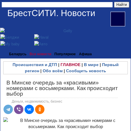
БрестСИТИ. Новости
Беларусь
Все новости
Популярное
Афиша
Происшествия и ДТП
|
ГЛАВНОЕ
|
В мире
|
Первый
регион
|
Обо всём
|
Сообщить новость
В Минске очередь за «‎красивыми»‎
номерами с восьмерками. Как происходит
выбор
Деньги, недвижимость, бизнес