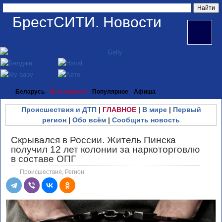
БрестСИТИ. Новости
Беларусь
Все новости
Популярное
Афиша
Происшествия и ДТП
|
ГЛАВНОЕ
|
В мире
|
Первый
регион
|
Обо всём
|
Сообщить новость
Скрывался в России. Житель Пинска
получил 12 лет колонии за наркоторговлю
в составе ОПГ
Происшествия
,
Регион