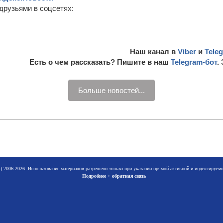
друзьями в соцсетях:
Наш канал в
Viber
и
Tele
Есть о чем рассказать? Пишите в наш
Telegram-бот
.
Больше новостей...
 2006-2026. Использование материалов разрешено только при указании прямой активной и индексируе
Подробнее + обратная связь