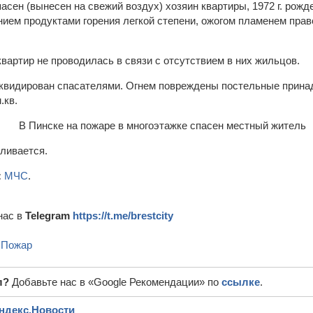
асен (вынесен на свежий воздух) хозяин квартиры, 1972 г. рожд
ием продуктами горения легкой степени, ожогом пламенем прав
вартир не проводилась в связи с отсутствием в них жильцов.
квидирован спасателями. Огнем повреждены постельные принад
.кв.
ливается.
:
МЧС
.
нас в
Telegram
https://t.me/brestcity
,
Пожар
л?
Добавьте нас в «Google Рекомендации» по
ссылке
.
ндекс.Новости