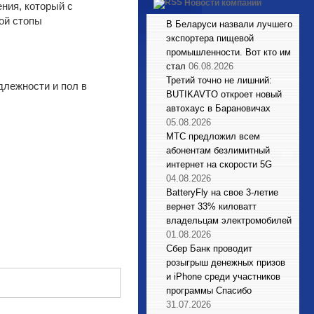
Новости компаний
ения, который с
ой стопы
В Беларуси назвали лучшего
экспортера пищевой
промышленности. Вот кто им
стал
06.08.2026
Третий точно не лишний:
лежности и пол в
BUTIKAVTO откроет новый
автохаус в Барановичах
05.08.2026
МТС предложил всем
абонентам безлимитный
интернет на скорости 5G
04.08.2026
BatteryFly на свое 3-летие
вернет 33% киловатт
владельцам электромобилей
01.08.2026
Сбер Банк проводит
розыгрыш денежных призов
и iPhone среди участников
программы Спасибо
31.07.2026