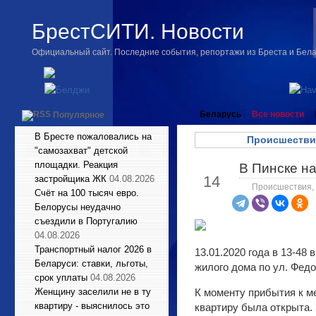
БрестСИТИ. Новости
Официальный сайт. Последние события, репортажи из Бреста и Бел
Беларусь
Все новости
Популярное
В Бресте пожаловались на
Происшестви
"самозахват" детской
площадки. Реакция
В Пинске н
Янв
14
застройщика ЖК
04.08.2026
Происшествия
,
Счёт на 100 тысяч евро.
Белорусы неудачно
съездили в Португалию
04.08.2026
Транспортный налог 2026 в
13.01.2020 года в 13-48 
Беларуси: ставки, льготы,
жилого дома по ул. Федо
срок уплаты
04.08.2026
Женщину заселили не в ту
К моменту прибытия к м
квартиру - выяснилось это
квартиру была открыта.