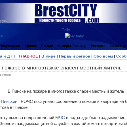
аруси
Популярное
Афиша
Погода
Камеры. Граница
Реклама
Контакты
я и ДТП
|
ГЛАВНОЕ
|
В мире
|
Первый регион
|
Обо всём
|
Сооб
а пожаре в многоэтажке спасен местный житель
Регион
в
Пинский
ГРОЧС поступило сообщение о пожаре в квартире на 6
това в Пинске.
есту вызова подразделений
МЧС
в подъезде было задымление, 
 Звеном газодымозащитной службы в жилой комнате квартиры о