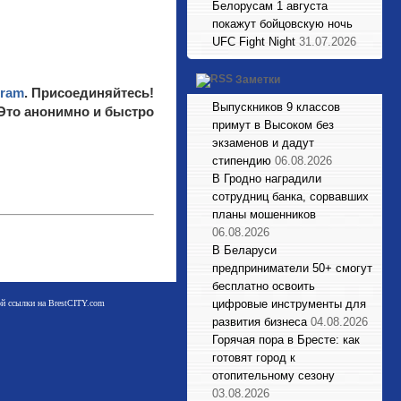
Белорусам 1 августа
покажут бойцовскую ночь
UFC Fight Night
31.07.2026
Заметки
gram
. Присоединяйтесь!
Выпускников 9 классов
 Это анонимно и быстро
примут в Высоком без
экзаменов и дадут
стипендию
06.08.2026
В Гродно наградили
сотрудниц банка, сорвавших
планы мошенников
06.08.2026
В Беларуси
предприниматели 50+ смогут
бесплатно освоить
цифровые инструменты для
мой ссылки на BrestCITY.com
развития бизнеса
04.08.2026
Горячая пора в Бресте: как
готовят город к
отопительному сезону
03.08.2026