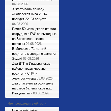
04.08.2026
X Фестиваль лошади
«Полесская нива 2026»
пройдёт 22–23 августа
04.08.2026
Почти 50 мотоциклов изъяли
сотрудники ГАИ за выходные
на Брестчине - какие
причины
04.08.2026
В Малорите 71-летний
водитель мопеда не заметил
Suzuki
03.08.2026
Два ДТП в Ивацевичском
районе: травмированы
водители СПМ и
электроскутера
03.08.2026
Два спасения за один день
на озере Яглевичское под
Ивацевичами
03.08.2026
Что происходит в области
Брестский район