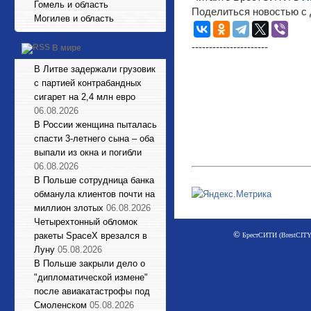
Гомель и область
Поделиться новостью с 
Могилев и область
----------------------
В мире
В Литве задержали грузовик
с партией контрабандных
сигарет на 2,4 млн евро
06.08.2026
В России женщина пыталась
спасти 3-летнего сына – оба
выпали из окна и погибли
06.08.2026
В Польше сотрудница банка
обманула клиентов почти на
миллион злотых
06.08.2026
Четырехтонный обломок
©
ракеты SpaceX врезался в
БрестСИТИ (BrestCITY)
Луну
05.08.2026
В Польше закрыли дело о
"дипломатической измене"
после авиакатастрофы под
Смоленском
05.08.2026