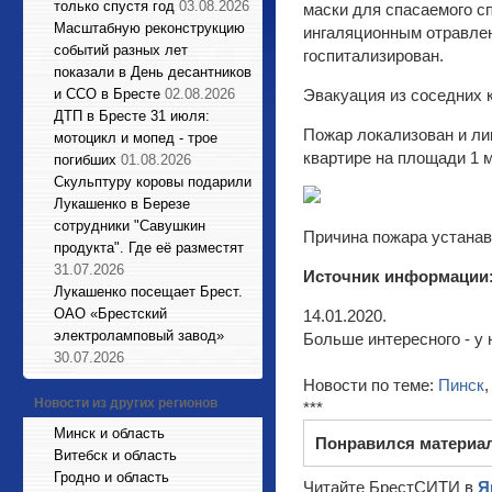
только спустя год
03.08.2026
маски для спасаемого сп
Масштабную реконструкцию
ингаляционным отравлен
событий разных лет
госпитализирован.
показали в День десантников
и ССО в Бресте
02.08.2026
Эвакуация из соседних к
ДТП в Бресте 31 июля:
Пожар локализован и ли
мотоцикл и мопед - трое
квартире на площади 1 м
погибших
01.08.2026
Cкульптуру коровы подарили
Лукашенко в Березе
сотрудники "Савушкин
Причина пожара устанав
продукта". Где её разместят
31.07.2026
Источник информации
Лукашенко посещает Брест.
ОАО «Брестский
14.01.2020.
электроламповый завод»
Больше интересного - у 
30.07.2026
Новости по теме:
Пинск
Новости из других регионов
***
Минск и область
Понравился материа
Витебск и область
Гродно и область
Читайте БрестСИТИ в
Я