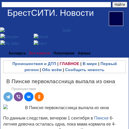
БрестСИТИ. Новости
Беларусь
Все новости
Популярное
Афиша
Происшествия и ДТП
|
ГЛАВНОЕ
|
В мире
|
Первый
регион
|
Обо всём
|
Сообщить новость
В Пинске первоклассница выпала из окна
Происшествия
По данным следствия, вечером 1 сентября в
Пинске
6-
летняя девочка осталась одна, пока мама кормила ее 4-