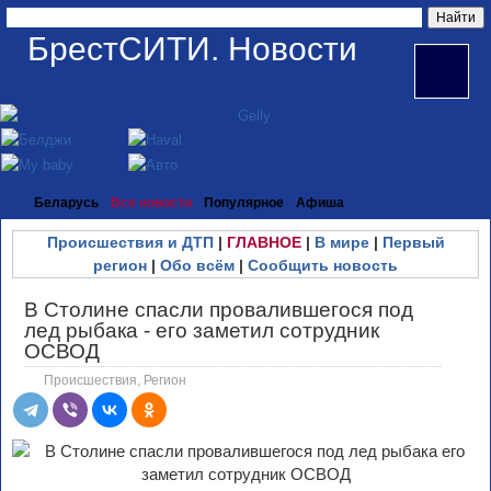
БрестСИТИ. Новости
Беларусь
Все новости
Популярное
Афиша
Происшествия и ДТП
|
ГЛАВНОЕ
|
В мире
|
Первый
регион
|
Обо всём
|
Сообщить новость
В Столине спасли провалившегося под
лед рыбака - его заметил сотрудник
ОСВОД
Происшествия
,
Регион