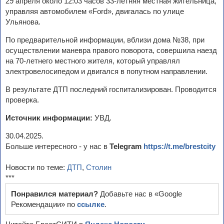
29 апреля около 12:03 часов 33-летняя местная жительница,
управляя автомобилем «Ford», двигалась по улице
Ульянова.
По предварительной информации, вблизи дома №38, при
осуществлении маневра правого поворота, совершила наезд
на 70-летнего местного жителя, который управлял
электровелосипедом и двигался в попутном направлении.
В результате ДТП последний госпитализирован. Проводится
проверка.
Источник информации:
УВД.
30.04.2025.
Больше интересного - у нас в
Telegram
https://t.me/brestcity
Новости по теме:
ДТП
,
Столин
***
Понравился материал?
Добавьте нас в «Google
Рекомендации» по
ссылке
.