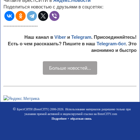
Читайте БрестСИТИ в
Яндекс.Новости
Поделиться новостью с друзьями в соцсетях:
----------------------
Наш канал в
Viber
и
Telegram
. Присоединяйтесь!
Есть о чем рассказать? Пишите в наш
Telegram-бот
. Это
анонимно и быстро
Больше новостей...
©
БрестСИТИ (BrestCITY) 2006-2026. Использование материалов разрешено только при
указании прямой активной и индексируемой ссылки на BrestCITY.com
Подробнее + обратная связь