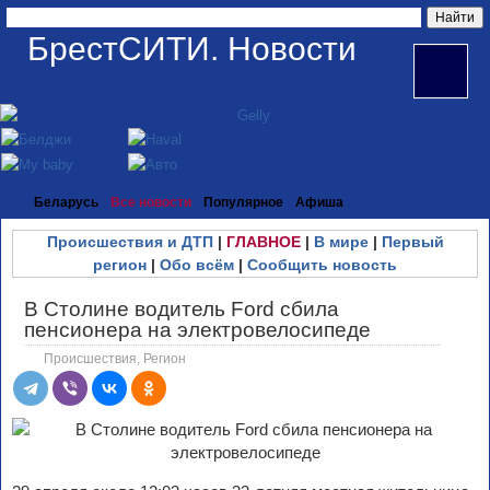
БрестСИТИ. Новости
Беларусь
Все новости
Популярное
Афиша
Происшествия и ДТП
|
ГЛАВНОЕ
|
В мире
|
Первый
регион
|
Обо всём
|
Сообщить новость
В Столине водитель Ford сбила
пенсионера на электровелосипеде
Происшествия
,
Регион