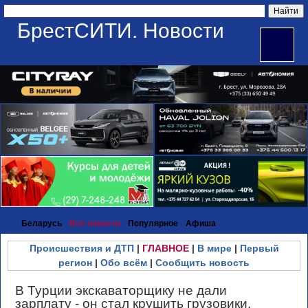
БрестСИТИ. Новости
Беларусь
Все новости
Популярное
Афиша
Происшествия и ДТП
|
ГЛАВНОЕ
|
В мире
|
Первый
регион
|
Обо всём
|
Сообщить новость
В Турции экскаваторщику не дали
зарплату - он стал крушить грузовики.