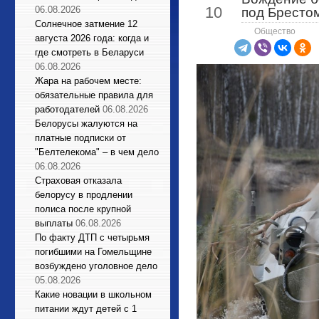
10
06.08.2026
под Бресто
Солнечное затмение 12
Общество
августа 2026 года: когда и
где смотреть в Беларуси
06.08.2026
Жара на рабочем месте:
обязательные правила для
работодателей
06.08.2026
Белорусы жалуются на
платные подписки от
"Белтелекома" – в чем дело
06.08.2026
Страховая отказала
белорусу в продлении
полиса после крупной
выплаты
06.08.2026
По факту ДТП с четырьмя
погибшими на Гомельщине
возбуждено уголовное дело
05.08.2026
Какие новации в школьном
питании ждут детей с 1