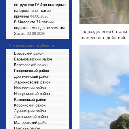
сотрудники ГАИ за выходные
на Брестчине - какие
причины
04.08.2026
В Малорите 71-летний
водитель мопеда не заметил
Подразделения батальон
Suzuki
03.08.2026
слаженность действий.
Что происходит в области
Брестский район
Барановичский район
Березовский район
Ганцевичский район
Дрогичинский район
Жабинковский район
Ивановский район
Ивацевичский район
Каменецкий район
Кобринский район
Лунинецкий район
Ляховичский район
Малоритский район
Пинский район