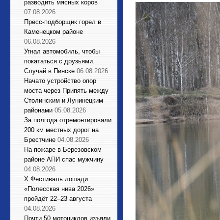
разводить мясных коров
07.08.2026
Пресс-подборщик горел в
Каменецком районе
06.08.2026
Угнал автомобиль, чтобы
покататься с друзьями.
Случай в Пинске
06.08.2026
Начато устройство опор
моста через Припять между
Столинским и Лунинецким
районами
05.08.2026
За полгода отремонтировали
200 км местных дорог на
Брестчине
04.08.2026
На пожаре в Березовском
районе АПИ спас мужчину
04.08.2026
X Фестиваль лошади
«Полесская нива 2026»
пройдёт 22–23 августа
04.08.2026
Почти 50 мотоциклов изъяли