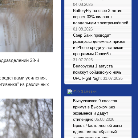
04.08.2026
BatteryFly на свое 3-летие
вернет 33% киловатт
владельцам электромобилей
01.08.2026
Сбер Банк проводит
розыгрыш денежных призов
и iPhone среди участников
программы Спасибо
31.07.2026
одразделений 38-й
Белорусам 1 августа
покажут бойцовскую ночь
 средствами усиления,
UFC Fight Night
31.07.2026
тивника" из различных
Заметки
Выпускников 9 классов
примут в Высоком без
экзаменов и дадут
стипендию
06.08.2026
Брест. Часть лесной зоны
вдоль пляжа «Красный
двор» закрыта для