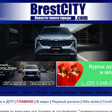
аруси
Популярное
Афиша
Погода
Камеры. Граница
Реклама
Контакты
я и ДТП
|
ГЛАВНОЕ
|
В мире
|
Первый регион
|
Обо всём
|
Сооб
оевых машин на плаву в условиях "диверсионных