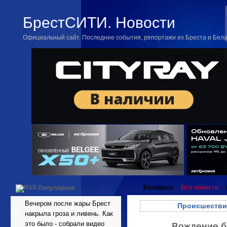
БрестСИТИ. Новости
Официальный сайт. Последние события, репортажи из Бреста и Бел
Беларусь
Все новости
Популярное
Вечером после жары Брест
Происшестви
накрыла гроза и ливень. Как
это было - собрали видео
Вождение б
Апр