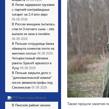
В Литве задержали грузовик
с партией контрабандных
сигарет на 2,4 млн евро
06.08.2026
В России женщина пыталась
спасти 3-летнего сына – оба
выпали из окна и погибли
06.08.2026
В Польше сотрудница банка
обманула клиентов почти на
миллион злотых
06.08.2026
Четырехтонный обломок
ракеты SpaceX врезался в
Луну
05.08.2026
В Польше закрыли дело о
"дипломатической измене"
после авиакатастрофы под
Смоленском
05.08.2026
Брестская область
Также прошли занятия п
В Пинском районе начали