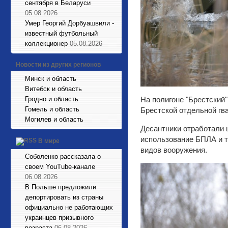
сентября в Беларуси
05.08.2026
Умер Георгий Дорбуашвили -
известный футбольный
коллекционер
05.08.2026
Новости из других регионов
Минск и область
Витебск и область
Гродно и область
На полигоне "Брестский
Гомель и область
Брестской отдельной гв
Могилев и область
Десантники отработали 
использование БПЛА и т
В мире
видов вооружения.
Соболенко рассказала о
своем YouTube-канале
06.08.2026
В Польше предложили
депортировать из страны
официально не работающих
украинцев призывного
возраста
06.08.2026