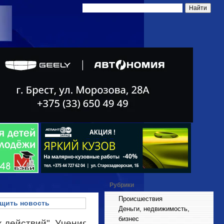
Рубрики
Происшествия
щить новость
Деньги, недвижимость,
бизнес
 действий". Учения