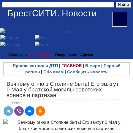
БрестСИТИ. Новости
Беларусь
Все новости
Популярное
Афиша
Происшествия и ДТП
|
ГЛАВНОЕ
|
В мире
|
Первый
регион
|
Обо всём
|
Сообщить новость
Вечному огню в Столине быть! Его зажгут
9 Мая у братской могилы советских
воинов и партизан
Регион