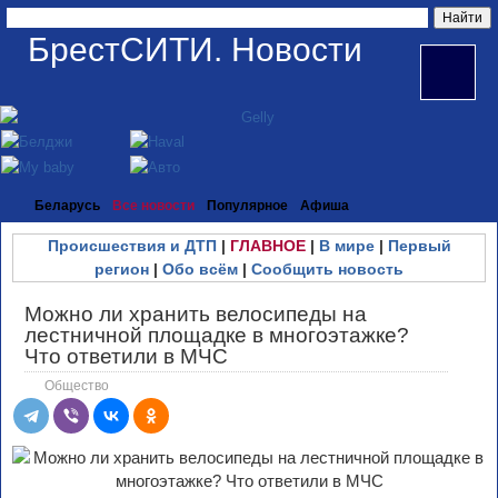
БрестСИТИ. Новости
Беларусь
Все новости
Популярное
Афиша
Происшествия и ДТП
|
ГЛАВНОЕ
|
В мире
|
Первый
регион
|
Обо всём
|
Сообщить новость
Можно ли хранить велосипеды на
лестничной площадке в многоэтажке?
Что ответили в МЧС
Общество