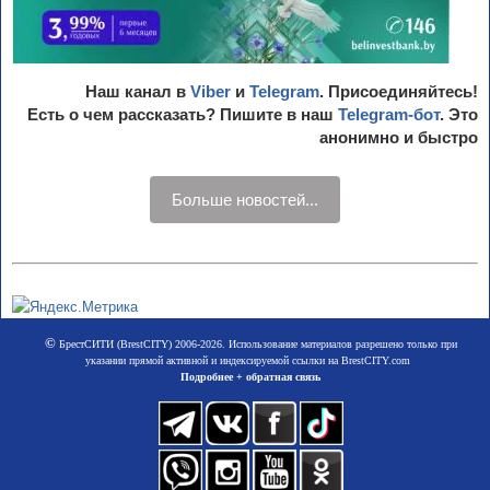
Наш канал в
Viber
и
Telegram
. Присоединяйтесь!
Есть о чем рассказать? Пишите в наш
Telegram-бот
. Это
анонимно и быстро
Больше новостей...
©
БрестСИТИ (BrestCITY) 2006-2026. Использование материалов разрешено только при
указании прямой активной и индексируемой ссылки на BrestCITY.com
Подробнее + обратная связь