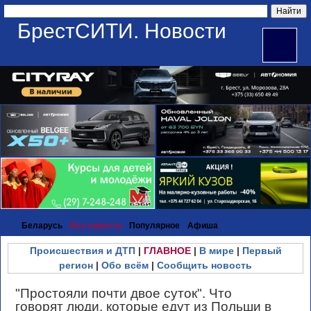
БрестСИТИ. Новости
Беларусь
Все новости
Популярное
Афиша
Происшествия и ДТП
|
ГЛАВНОЕ
|
В мире
|
Первый
регион
|
Обо всём
|
Сообщить новость
"Простояли почти двое суток". Что
говорят люди, которые едут из Польши в