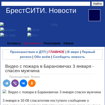
БрестСИТИ. Новости
Беларусь
Все новости
Популярное
Афиша
Происшествия и ДТП
|
ГЛАВНОЕ
|
В мире
|
Первый
регион
|
Обо всём
|
Сообщить новость
Видео с пожара в Барановичах 3 января -
спасен мужчина
Происшествия
,
Регион
3 января в 16-08 спасателям поступило сообщение о