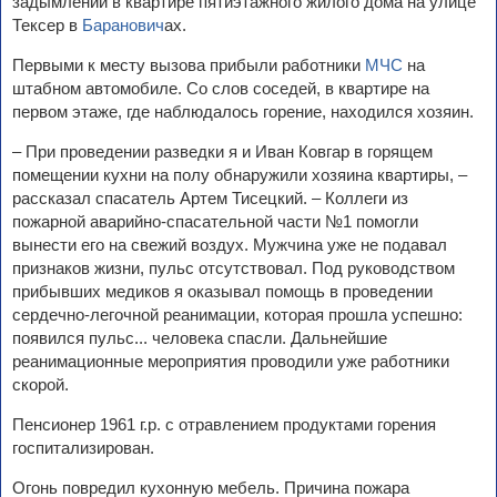
задымлении в квартире пятиэтажного жилого дома на улице
Тексер в
Баранович
ах.
Первыми к месту вызова прибыли работники
МЧС
на
штабном автомобиле. Со слов соседей, в квартире на
первом этаже, где наблюдалось горение, находился хозяин.
– При проведении разведки я и Иван Ковгар в горящем
помещении кухни на полу обнаружили хозяина квартиры, –
рассказал спасатель Артем Тисецкий. – Коллеги из
пожарной аварийно-спасательной части №1 помогли
вынести его на свежий воздух. Мужчина уже не подавал
признаков жизни, пульс отсутствовал. Под руководством
прибывших медиков я оказывал помощь в проведении
сердечно-легочной реанимации, которая прошла успешно:
появился пульс... человека спасли. Дальнейшие
реанимационные мероприятия проводили уже работники
скорой.
Пенсионер 1961 г.р. с отравлением продуктами горения
госпитализирован.
Огонь повредил кухонную мебель. Причина пожара