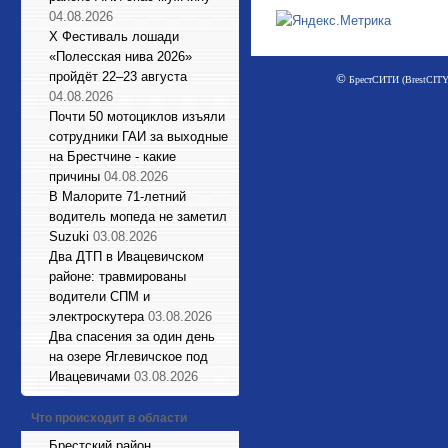
04.08.2026
X Фестиваль лошади
«Полесская нива 2026»
пройдёт 22–23 августа
©
БрестСИТИ (BrestCITY)
04.08.2026
Почти 50 мотоциклов изъяли
сотрудники ГАИ за выходные
на Брестчине - какие
причины
04.08.2026
В Малорите 71-летний
водитель мопеда не заметил
Suzuki
03.08.2026
Два ДТП в Ивацевичском
районе: травмированы
водители СПМ и
электроскутера
03.08.2026
Два спасения за один день
на озере Яглевичское под
Ивацевичами
03.08.2026
Что происходит в области
Брестский район