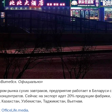
«Витебск. Официально»
ом рынка сухих завтраков, предприятие работает в Беларуси с
онцентратов. Сейчас на экспорт идет 20% продукции фабрики,
 Казахстан, Узбекистан, Таджикистан, Вьетнам.
:
OfficeLife.media.