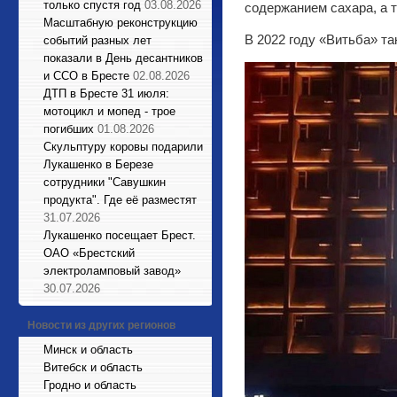
только спустя год
03.08.2026
содержанием сахара, а 
Масштабную реконструкцию
В 2022 году «Витьба» т
событий разных лет
показали в День десантников
и ССО в Бресте
02.08.2026
ДТП в Бресте 31 июля:
мотоцикл и мопед - трое
погибших
01.08.2026
Cкульптуру коровы подарили
Лукашенко в Березе
сотрудники "Савушкин
продукта". Где её разместят
31.07.2026
Лукашенко посещает Брест.
ОАО «Брестский
электроламповый завод»
30.07.2026
Новости из других регионов
Минск и область
Витебск и область
Гродно и область