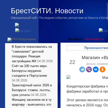
БрестСИТИ. Новости
Официальный сайт. Последние события, репортажи из Бреста и Бел
Беларусь
Все новости
Популярное
В Бресте пожаловались на
Происшестви
"самозахват" детской
площадки. Реакция
Магазин «В
Дек
22
застройщика ЖК
04.08.2026
Деньги, недвиж
Счёт на 100 тысяч евро.
Белорусы неудачно
съездили в Португалию
04.08.2026
Транспортный налог 2026 в
Кондитерская фабрика 
Беларуси: ставки, льготы,
фабрики заработал в пр
срок уплаты
04.08.2026
Женщину заселили не в ту
Этот регион является п
квартиру - выяснилось это
начались в 2016 году. 