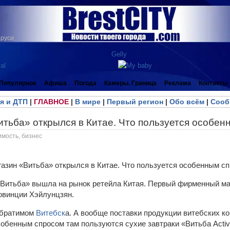
аруси
Популярное
Афиша
Погода
Камеры. Граница
Реклама
Контакты
я и ДТП
|
ГЛАВНОЕ
|
В мире
|
Первый регион
|
Обо всём
|
Сооб
итьба» открылся в Китае. Что пользуется особе
имость, бизнес
«Витьба» вышла на рынок ретейла Китая. Первый фирменный ма
овинции Хэйлунцзян.
обратимом
Витебск
а. А вообще поставки продукции витебских ко
Особенным спросом там пользуются сухие завтраки «Витьба Act