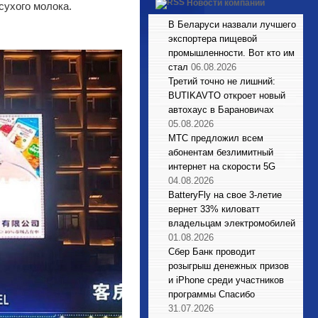
Новости компаний
сухого молока.
В Беларуси назвали лучшего
экспортера пищевой
промышленности. Вот кто им
стал
06.08.2026
Третий точно не лишний:
BUTIKAVTO откроет новый
автохаус в Барановичах
05.08.2026
МТС предложил всем
абонентам безлимитный
интернет на скорости 5G
04.08.2026
BatteryFly на свое 3-летие
вернет 33% киловатт
владельцам электромобилей
01.08.2026
Сбер Банк проводит
розыгрыш денежных призов
и iPhone среди участников
программы Спасибо
31.07.2026