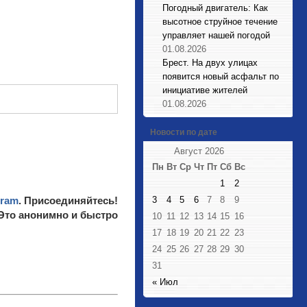
Погодный двигатель: Как
высотное струйное течение
управляет нашей погодой
01.08.2026
Брест. На двух улицах
появится новый асфальт по
инициативе жителей
01.08.2026
Новости по дате
Август 2026
Пн
Вт
Ср
Чт
Пт
Сб
Вс
1
2
3
4
5
6
7
8
9
gram
. Присоединяйтесь!
 Это анонимно и быстро
10
11
12
13
14
15
16
17
18
19
20
21
22
23
24
25
26
27
28
29
30
31
« Июл