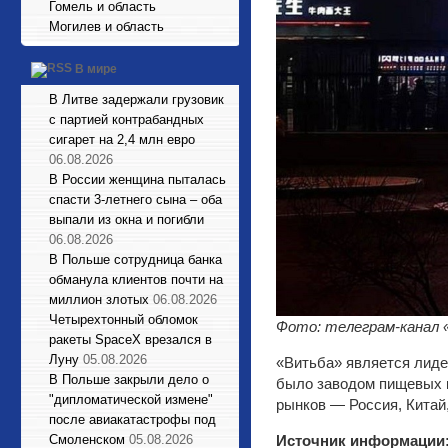
Гомель и область
Могилев и область
В мире
В Литве задержали грузовик
с партией контрабандных
сигарет на 2,4 млн евро
06.08.2026
В России женщина пыталась
спасти 3-летнего сына – оба
выпали из окна и погибли
06.08.2026
В Польше сотрудница банка
обманула клиентов почти на
миллион злотых
06.08.2026
Четырехтонный обломок
Фото: телеграм-канал 
ракеты SpaceX врезался в
Луну
05.08.2026
«Витьба» является лидер
В Польше закрыли дело о
было заводом пищевых к
"дипломатической измене"
рынков — Россия, Китай,
после авиакатастрофы под
Смоленском
05.08.2026
Источник информации