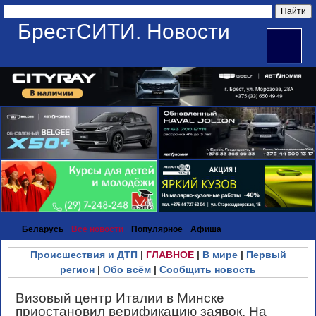
БрестСИТИ. Новости
Беларусь
Все новости
Популярное
Афиша
Происшествия и ДТП
|
ГЛАВНОЕ
|
В мире
|
Первый
регион
|
Обо всём
|
Сообщить новость
Визовый центр Италии в Минске
приостановил верификацию заявок. На