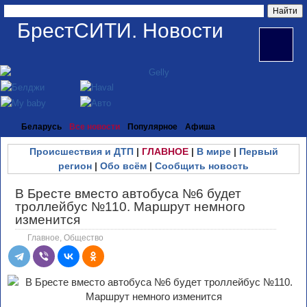
БрестСИТИ. Новости
Беларусь
Все новости
Популярное
Афиша
Происшествия и ДТП
|
ГЛАВНОЕ
|
В мире
|
Первый
регион
|
Обо всём
|
Сообщить новость
В Бресте вместо автобуса №6 будет
троллейбус №110. Маршрут немного
изменится
Главное
,
Общество