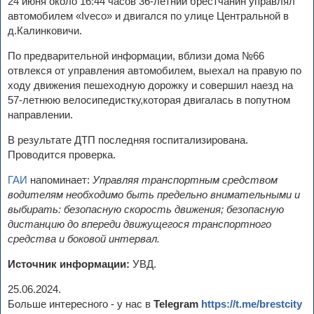
24 июня около 16:44 часов 36-летний брестчанин управлял
автомобилем «Iveco» и двигался по улице Центральной в
д.Калинковичи.
По предварительной информации, вблизи дома №66
отвлекся от управления автомобилем, выехал на правую по
ходу движения пешеходную дорожку и совершил наезд на
57-летнюю велосипедистку,которая двигалась в попутном
направлении.
В результате ДТП последняя госпитализирована.
Проводится проверка.
ГАИ
напоминает:
Управляя транспортным средством
водителям необходимо быть предельно внимательными и
выбирать: безопасную скорость движения; безопасную
дистанцию до впереди движущегося транспортного
средства и боковой интервал.
Источник информации:
УВД.
25.06.2024.
Больше интересного - у нас в
Telegram
https://t.me/brestcity