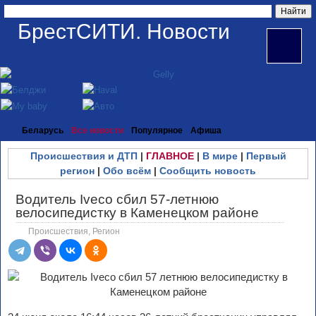
БрестСИТИ. Новости
Беларусь
Все новости
Популярное
Афиша
Происшествия и ДТП
|
ГЛАВНОЕ
|
В мире
|
Первый
регион
|
Обо всём
|
Сообщить новость
Водитель Iveco сбил 57-летнюю
велосипедистку в Каменецком районе
Происшествия
,
Регион