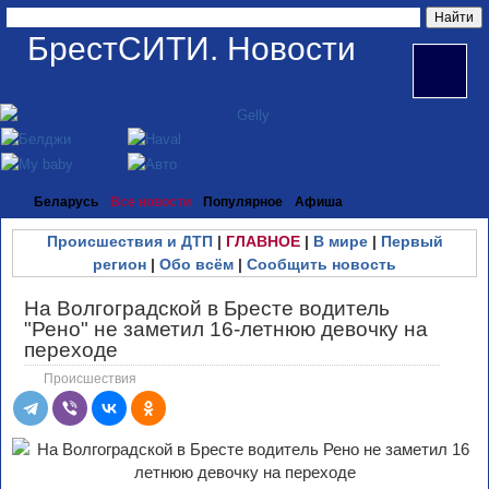
БрестСИТИ. Новости
Беларусь
Все новости
Популярное
Афиша
Происшествия и ДТП
|
ГЛАВНОЕ
|
В мире
|
Первый
регион
|
Обо всём
|
Сообщить новость
На Волгоградской в Бресте водитель
"Рено" не заметил 16-летнюю девочку на
переходе
Происшествия