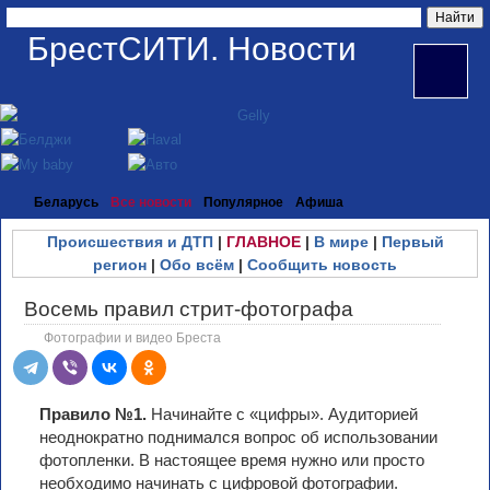
БрестСИТИ. Новости
Беларусь
Все новости
Популярное
Афиша
Происшествия и ДТП
|
ГЛАВНОЕ
|
В мире
|
Первый
регион
|
Обо всём
|
Сообщить новость
Восемь правил стрит-фотографа
Фотографии и видео Бреста
Правило №1.
Начинайте с «цифры». Аудиторией
неоднократно поднимался вопрос об использовании
фотопленки. В настоящее время нужно или просто
необходимо начинать с цифровой фотографии.