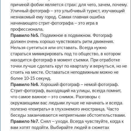
причиной фобии является страх: для чего, зачем, почему.
Уличный фотограф – это улыбчивый турист, изучающий
незнакомый ему город. Самая главная ошибка
начинающего стрит-фотографа – это игра в
профессионала.
Правило №5.
Подвижное в подвижном. Фотограф
должен очень хорошо чувствовать ритм движения.
Нельзя суетиться или отставать. Всегда нужно
стараться мимикрировать под то общество, в котором
находится фотограф в момент съемки. При отработке
точки лучше сделать круг по кварталу и вернуться, но не
стоять на месте. Оставаться неподвижным можно не
более 10-15 секунд.
Правило №6.
Хороший фотограф – немой фотограф.
Cтрит-фотограф, выходящий на улицы, всегда помнит,
что самое важное – это снимок. Разговоры с
окружающими вас людьми лучше не начинать и всегда
полезно «поиграть» в глухонемого иностранца. Часто
беседы заканчиваются неприятными обстоятельствами.
Правило №7.
Cнял – уходи. Всегда чувствуйте, когда к
вам хотят подойти. Выбирайте людей в сюжетах