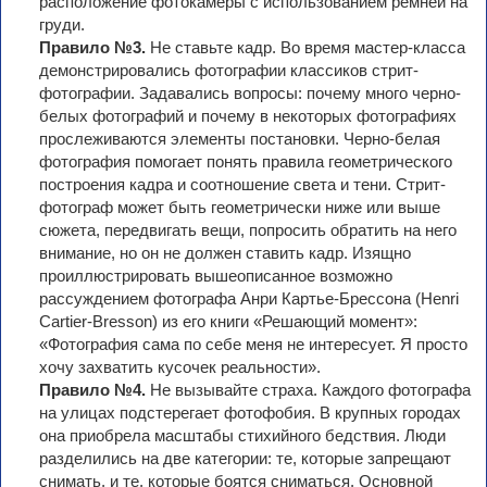
расположение фотокамеры с использованием ремней на
груди.
Правило №3.
Не ставьте кадр. Во время мастер-класса
демонстрировались фотографии классиков стрит-
фотографии. Задавались вопросы: почему много черно-
белых фотографий и почему в некоторых фотографиях
прослеживаются элементы постановки. Черно-белая
фотография помогает понять правила геометрического
построения кадра и соотношение света и тени. Cтрит-
фотограф может быть геометрически ниже или выше
сюжета, передвигать вещи, попросить обратить на него
внимание, но он не должен ставить кадр. Изящно
проиллюстрировать вышеописанное возможно
рассуждением фотографа Анри Картье-Брессона (Henri
Cartier-Bresson) из его книги «Решающий момент»:
«Фотография сама по себе меня не интересует. Я просто
хочу захватить кусочек реальности».
Правило №4.
Не вызывайте страха. Каждого фотографа
на улицах подстерегает фотофобия. В крупных городах
она приобрела масштабы стихийного бедствия. Люди
разделились на две категории: те, которые запрещают
снимать, и те, которые боятся сниматься. Основной