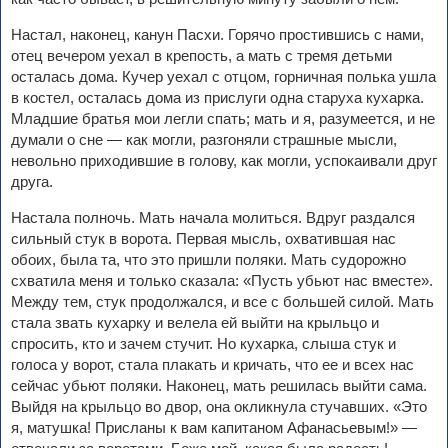
Настал, наконец, канун Пасхи. Горячо простившись с нами,
отец вечером уехал в крепость, а мать с тремя детьми
осталась дома. Кучер уехал с отцом, горничная полька ушла
в костел, осталась дома из прислуги одна старуха кухарка.
Младшие братья мои легли спать; мать и я, разумеется, и не
думали о сне — как могли, разгоняли страшные мысли,
невольно приходившие в голову, как могли, успокаивали друг
друга.
Настала полночь. Мать начала молиться. Вдруг раздался
сильный стук в ворота. Первая мысль, охватившая нас
обоих, была та, что это пришли поляки. Мать судорожно
схватила меня и только сказала: «Пусть убьют нас вместе».
Между тем, стук продолжался, и все с большей силой. Мать
стала звать кухарку и велела ей выйти на крыльцо и
спросить, кто и зачем стучит. Но кухарка, слыша стук и
голоса у ворот, стала плакать и кричать, что ее и всех нас
сейчас убьют поляки. Наконец, мать решилась выйти сама.
Выйдя на крыльцо во двор, она окликнула стучавших. «Это
я, матушка! Присланы к вам капитаном Афанасьевым!» —