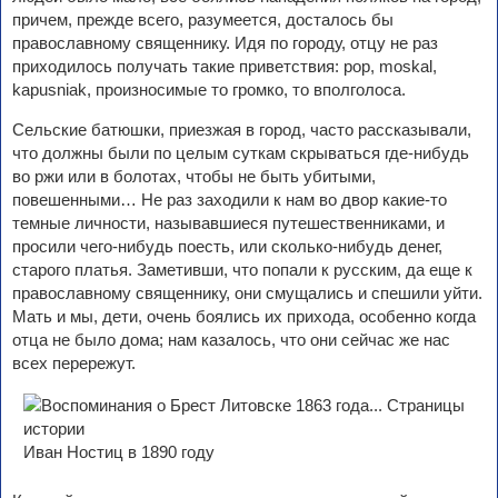
причем, прежде всего, разумеется, досталось бы
православному священнику. Идя по городу, отцу не раз
приходилось получать такие приветствия: pop, moskal,
kapusniak, произносимые то громко, то вполголоса.
Сельские батюшки, приезжая в город, часто рассказывали,
что должны были по целым суткам скрываться где-нибудь
во ржи или в болотах, чтобы не быть убитыми,
повешенными… Не раз заходили к нам во двор какие-то
темные личности, называвшиеся путешественниками, и
просили чего-нибудь поесть, или сколько-нибудь денег,
старого платья. Заметивши, что попали к русским, да еще к
православному священнику, они смущались и спешили уйти.
Мать и мы, дети, очень боялись их прихода, особенно когда
отца не было дома; нам казалось, что они сейчас же нас
всех перережут.
Иван Ностиц в 1890 году