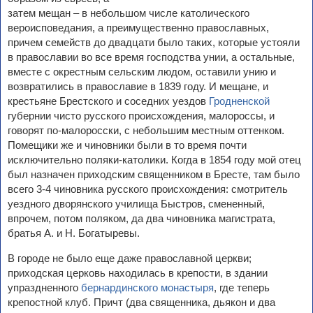
затем мещан – в небольшом числе католического
вероисповедания, а преимущественно православных,
причем семейств до двадцати было таких, которые устояли
в православии во все время господства унии, а остальные,
вместе с окрестным сельским людом, оставили унию и
возвратились в православие в 1839 году. И мещане, и
крестьяне Брестского и соседних уездов
Гродненской
губернии чисто русского происхождения, малороссы, и
говорят по-малоросски, с небольшим местным оттенком.
Помещики же и чиновники были в то время почти
исключительно поляки-католики. Когда в 1854 году мой отец
был назначен приходским священником в Бресте, там было
всего 3-4 чиновника русского происхождения: смотритель
уездного дворянского училища Быстров, смененный,
впрочем, потом поляком, да два чиновника магистрата,
братья А. и Н. Богатыревы.
В городе не было еще даже православной церкви;
приходская церковь находилась в крепости, в здании
упраздненного
бернардинского монастыря
, где теперь
крепостной клуб. Причт (два священника, дьякон и два