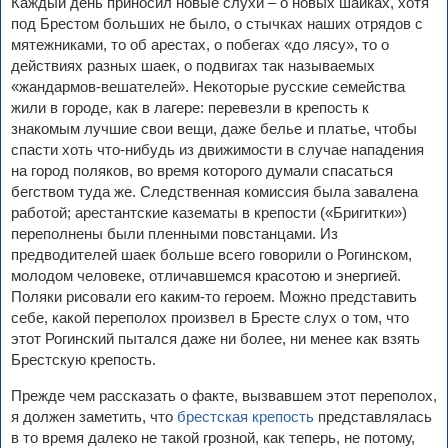
Каждый день приносил новые слухи – о новых шайках, хотя
под Брестом больших не было, о стычках наших отрядов с
мятежниками, то об арестах, о побегах «до лясу», то о
действиях разных шаек, о подвигах так называемых
«жандармов-вешателей». Некоторые русские семейства
жили в городе, как в лагере: перевезли в крепость к
знакомым лучшие свои вещи, даже белье и платье, чтобы
спасти хоть что-нибудь из движимости в случае нападения
на город поляков, во время которого думали спасаться
бегством туда же. Следственная комиссия была завалена
работой; арестантские казематы в крепости («Бригитки»)
переполнены были пленными повстанцами. Из
предводителей шаек больше всего говорили о Рогинском,
молодом человеке, отличавшемся красотою и энергией.
Поляки рисовали его каким-то героем. Можно представить
себе, какой переполох произвел в Бресте слух о том, что
этот Рогинский пытался даже ни более, ни менее как взять
Брестскую крепость.
Прежде чем рассказать о факте, вызвавшем этот переполох,
я должен заметить, что
брестская крепость
представлялась
в то время далеко не такой грозной, как теперь, не потому,