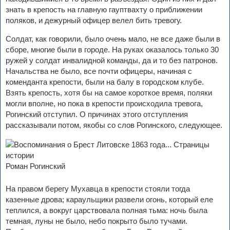
знать в крепость на главную гауптвахту о приближении
поляков, и дежурный офицер велел бить тревогу.
Солдат, как говорили, было очень мало, не все даже были в
сборе, многие были в городе. На руках оказалось только 30
ружей у солдат инвалидной команды, да и то без патронов.
Начальства не было, все почти офицеры, начиная с
коменданта крепости, были на балу в городском клубе.
Взять крепость, хотя бы на самое короткое время, поляки
могли вполне, но пока в крепости происходила тревога,
Рогинский отступил. О причинах этого отступления
рассказывали потом, якобы со слов Рогинского, следующее.
Роман Рогинский
На правом берегу Мухавца в крепости стояли тогда
казенные дрова; караульщики развели огонь, который еле
теплился, а вокруг царствовала полная тьма: ночь была
темная, луны не было, небо покрыто было тучами.