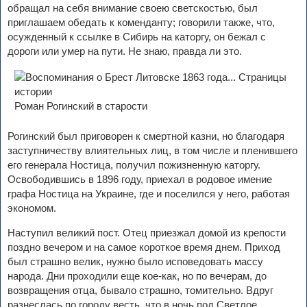
обращал на себя внимание своею светскостью, был
приглашаем обедать к коменданту; говорили также, что,
осужденный к ссылке в Сибирь на каторгу, он бежал с
дороги или умер на пути. Не знаю, правда ли это.
Роман Рогинский в старости
Рогинский был приговорен к смертной казни, но благодаря
заступничеству влиятельных лиц, в том числе и пленившего
его генерала Ностица, получил пожизненную каторгу.
Освободившись в 1896 году, приехал в родовое имение
графа Ностица на Украине, где и поселился у него, работая
экономом.
Наступил великий пост. Отец приезжал домой из крепости
поздно вечером и на самое короткое время днем. Приход
был страшно велик, нужно было исповедовать массу
народа. Дни проходили еще кое-как, но по вечерам, до
возвращения отца, бывало страшно, томительно. Вдруг
разнеслась по городу весть, что в ночь под Светлое