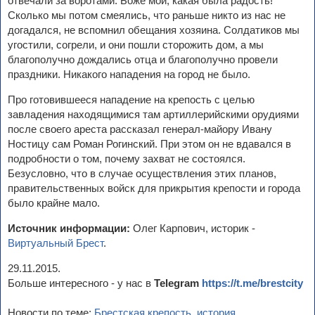
отвечали за воротами. Боже мой, какая была радость!
Сколько мы потом смеялись, что раньше никто из нас не
догадался, не вспомнил обещания хозяина. Солдатиков мы
угостили, согрели, и они пошли сторожить дом, а мы
благополучно дождались отца и благополучно провели
праздники. Никакого нападения на город не было.
Про готовившееся нападение на крепость с целью
завладения находящимися там артиллерийскими орудиями
после своего ареста рассказал генерал-майору Ивану
Ностицу сам Роман Рогинский. При этом он не вдавался в
подробности о том, почему захват не состоялся.
Безусловно, что в случае осуществления этих планов,
правительственных войск для прикрытия крепости и города
было крайне мало.
Источник информации:
Олег Карпович, историк -
Виртуальный Брест
.
29.11.2015.
Больше интересного - у нас в
Telegram
https://t.me/brestcity
Новости по теме:
Брестская крепость
,
история