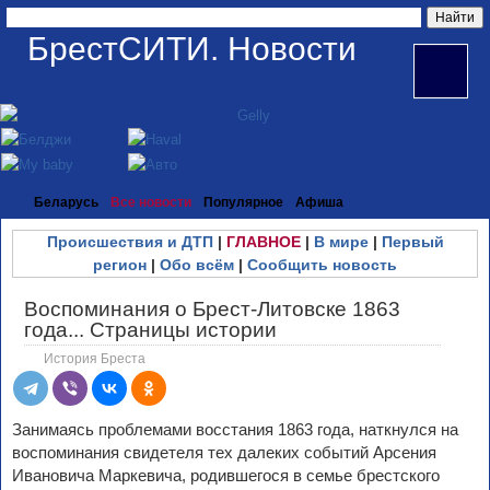
БрестСИТИ. Новости
Беларусь
Все новости
Популярное
Афиша
Происшествия и ДТП
|
ГЛАВНОЕ
|
В мире
|
Первый
регион
|
Обо всём
|
Сообщить новость
Воспоминания о Брест-Литовске 1863
года... Страницы истории
История Бреста
Занимаясь проблемами восстания 1863 года, наткнулся на
воспоминания свидетеля тех далеких событий Арсения
Ивановича Маркевича, родившегося в семье брестского