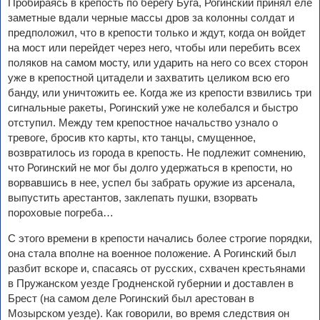
Пробираясь в крепость по берегу Буга, Рогинский принял еле
заметные вдали черные массы дров за колонны солдат и
предположил, что в крепости только и ждут, когда он войдет
на мост или перейдет через него, чтобы или перебить всех
поляков на самом мосту, или ударить на него со всех сторон
уже в крепостной цитадели и захватить целиком всю его
банду, или уничтожить ее. Когда же из крепости взвились три
сигнальные ракеты, Рогинский уже не колебался и быстро
отступил. Между тем крепостное начальство узнало о
тревоге, бросив кто карты, кто танцы, смущенное,
возвратилось из города в крепость. Не подлежит сомнению,
что Рогинский не мог бы долго удержаться в крепости, но
ворвавшись в нее, успел бы забрать оружие из арсенала,
выпустить арестантов, заклепать пушки, взорвать
пороховые погреба…
С этого времени в крепости начались более строгие порядки,
она стала вполне на военное положение. А Рогинский был
разбит вскоре и, спасаясь от русских, схвачен крестьянами
в Пружанском уезде Гродненской губернии и доставлен в
Брест (на самом деле Рогинский был арестован в
Мозырском уезде). Как говорили, во время следствия он