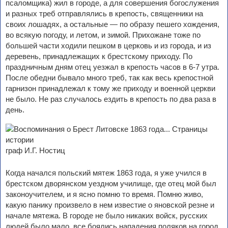
псаломщика) жил в городе, а для совершения богослужения
и разных треб отправлялись в крепость, священники на
своих лошадях, а остальные — по образу пешего хождения,
во всякую погоду, и летом, и зимой. Прихожане тоже по
большей части ходили пешком в церковь и из города, и из
деревень, принадлежащих к брестскому приходу. По
праздничным дням отец уезжал в крепость часов в 6-7 утра.
После обедни бывало много треб, так как весь крепостной
гарнизон принадлежал к тому же приходу и военной церкви
не было. Не раз случалось ездить в крепость по два раза в
день.
граф И.Г. Ностиц
Когда начался польский мятеж 1863 года, я уже учился в
брестском дворянском уездном училище, где отец мой был
законоучителем, и я ясно помню то время. Помню живо,
какую панику произвело в нем известие о яновской резне и
начале мятежа. В городе не было никаких войск, русских
людей было мало, все боялись нападения поляков на город,