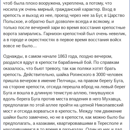
чтоб была плохо вооружена, укреплена, а потому, что
носила уж очень мирный, гражданский характер. Вход в
крепость и выход из нее, проезд через нее за Буг, в Царство
Польское, и обратно был дозволен всегда и всякому, и
только после вечерней зари во время восстания крепостные
ворота запирались. Гарнизон крепостной был очень невелик,
а в городе и окрестностях в первое время восстания войск
вовсе не было…
Однажды, в самом начале 1863 года, поздно вечером,
раздался вдруг в крепости барабанный бой. По справкам
оказалось, что бьют тревогу, так как поляки хотят брать
крепость. Действительно, шайка Рогинского в 3000 человек
пришла вечером в имение Пелчицы, на правом берегу Буга,
на стороне крепости, отсюда перешла вброд на левый берег
Буга и вошла в длинную тенистую аллею, тянувшуюся
вдоль берега Буга против места впадения в него Мухавца,
предполагая по этой аллее пройти на цепной Николаевский
мост и отсюда ворваться в крепость. Между тем движение
шайки было замечено, но не в крепости, как можно было бы
предполагать, а казаками, квартировавшими в Тересполе и
находившимися в то время в разъездах. Один из них и дал