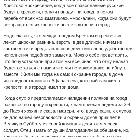
Христово Воскресение, когда все православные русские
будут в крепости, поляки нападут на город, а потом
перебьют всех «схизматиков», «москалей», когда они будут
возвращаться из крепости после заутрени в город.
Надо сказать, что между городом Брестом и крепостью
лежит широкая равнина, версты в две длиной, ничем не
застроенная и представлявшая действительно удобство для
исполнения подобного замысла. Можно себе представить,
что почувствовали при этом мы все, зная, что отцу нельзя
будет остаться с нами и что мы не можем даже погибнуть
вместе. Жили мы тогда на самой окраине города, в доме
инвалидного капитана Афанасьева, который сам жил в
крепости, а в городе имел три дома.
Когда слух о предполагаемом нападении поляков на город
разнесся по городу и крепости, к нам приехал недели за 3-4
до Пасхи хозяин и сказал матери, что, ввиду разных слухов,
он для нашей безопасности и охраны домов пришлет в
Великую Субботу из своей команды десяток человек
солдат. Отец и мать от души благодарили за обещание, но,
как часто бывает, в решительную минуту забыли о нем.