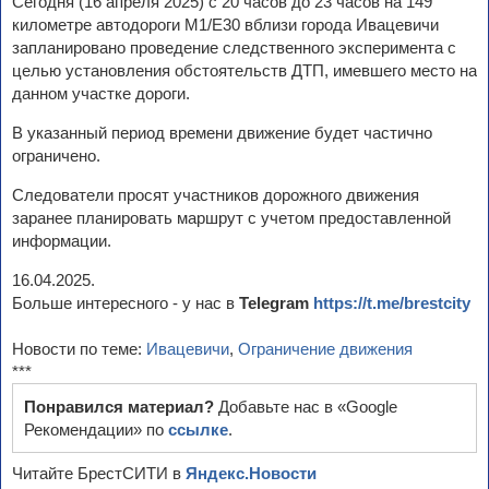
Сегодня (16 апреля 2025) с 20 часов до 23 часов на 149
километре автодороги М1/Е30 вблизи города Ивацевичи
запланировано проведение следственного эксперимента с
целью установления обстоятельств ДТП, имевшего место на
данном участке дороги.
В указанный период времени движение будет частично
ограничено.
Следователи просят участников дорожного движения
заранее планировать маршрут с учетом предоставленной
информации.
16.04.2025.
Больше интересного - у нас в
Telegram
https://t.me/brestcity
Новости по теме:
Ивацевичи
,
Ограничение движения
***
Понравился материал?
Добавьте нас в «Google
Рекомендации» по
ссылке
.
Читайте БрестСИТИ в
Яндекс.Новости