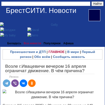
БрестСИТИ. Новости
Беларусь
Все новости
Популярное
Афиша
Происшествия и ДТП
|
ГЛАВНОЕ
|
В мире
|
Первый
регион
|
Обо всём
|
Сообщить новость
Возле г.Ивацевичи вечером 16 апреля
ограничат движение. В чём причина?
Регион