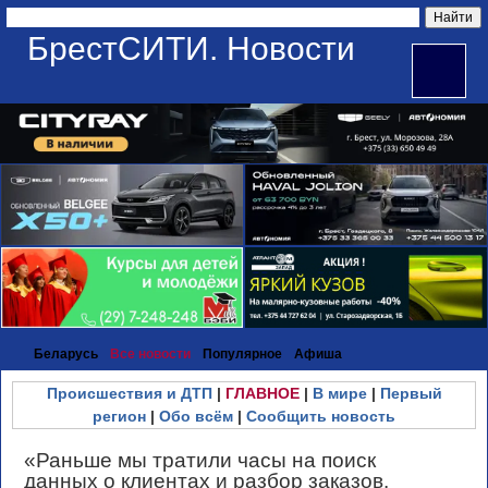
БрестСИТИ. Новости
Беларусь
Все новости
Популярное
Афиша
Происшествия и ДТП
|
ГЛАВНОЕ
|
В мире
|
Первый
регион
|
Обо всём
|
Сообщить новость
«Раньше мы тратили часы на поиск
данных о клиентах и разбор заказов.