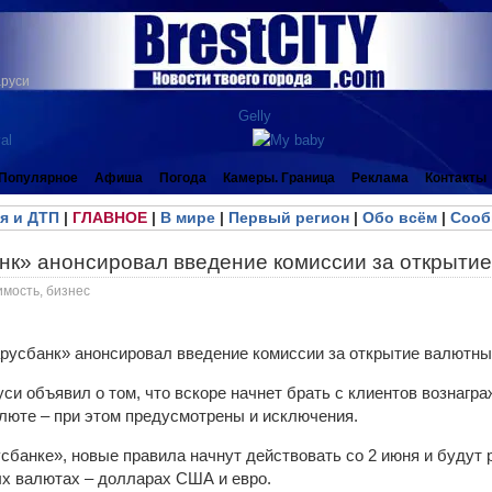
аруси
Популярное
Афиша
Погода
Камеры. Граница
Реклама
Контакты
я и ДТП
|
ГЛАВНОЕ
|
В мире
|
Первый регион
|
Обо всём
|
Сооб
нк» анонсировал введение комиссии за открытие
имость, бизнес
и объявил о том, что вскоре начнет брать с клиентов вознагра
алюте – при этом предусмотрены и исключения.
сбанке», новые правила начнут действовать со 2 июня и будут 
ых валютах – долларах США и евро.