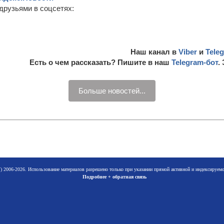
друзьями в соцсетях:
Наш канал в
Viber
и
Tele
Есть о чем рассказать? Пишите в наш
Telegram-бот
.
Больше новостей...
 2006-2026. Использование материалов разрешено только при указании прямой активной и индексируе
Подробнее + обратная связь