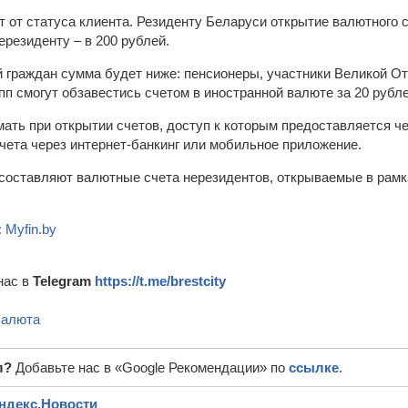
 от статуса клиента. Резиденту Беларуси открытие валютного с
ерезиденту – в 200 рублей.
й граждан сумма будет ниже: пенсионеры, участники Великой От
рупп смогут обзавестись счетом в иностранной валюте за 20 рубле
ать при открытии счетов, доступ к которым предоставляется ч
чета через интернет-банкинг или мобильное приложение.
 составляют валютные счета нерезидентов, открываемые в рамк
:
Myfin.by
нас в
Telegram
https://t.me/brestcity
алюта
л?
Добавьте нас в «Google Рекомендации» по
ссылке
.
ндекс.Новости