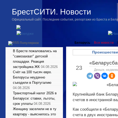
БрестСИТИ. Новости
Официальный сайт. Последние события, репортажи из Бреста и Бел
Беларусь
Все новости
Популярное
В Бресте пожаловались на
Происшестви
"самозахват" детской
площадки. Реакция
«Беларусба
Май
23
застройщика ЖК
04.08.2026
Деньги, недвиж
Счёт на 100 тысяч евро.
Белорусы неудачно
съездили в Португалию
04.08.2026
Транспортный налог 2026 в
Крупнейший банк Беларус
Беларуси: ставки, льготы,
счетов в иностранной в
срок уплаты
04.08.2026
Женщину заселили не в ту
Как сообщили в «Белару
квартиру - выяснилось это
счета в двух иностранн