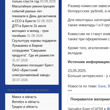
только спустя год
03.08.2026
Размер комиссии зависит
Масштабную реконструкцию
белорусских рублей, а н
событий разных лет
показали в День десантников
Для некоторых категори
и ССО в Бресте
02.08.2026
также инвалиды I и II г
ДТП в Бресте 31 июля:
мотоцикл и мопед - трое
Комиссию не станут взим
погибших
01.08.2026
также при оформлении с
Cкульптуру коровы подарили
Лукашенко в Березе
Кроме того, исключение
сотрудники "Савушкин
вкладов.
продукта". Где её разместят
31.07.2026
Источник информации
Лукашенко посещает Брест.
ОАО «Брестский
23.05.2025.
электроламповый завод»
Больше интересного - у 
30.07.2026
Новости по теме:
банк
,
В
Новости из других регионов
***
Минск и область
Понравился материа
Витебск и область
Гродно и область
Читайте БрестСИТИ в
Я