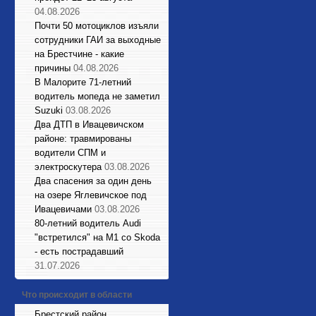
04.08.2026
Почти 50 мотоциклов изъяли
сотрудники ГАИ за выходные
на Брестчине - какие
причины
04.08.2026
В Малорите 71-летний
водитель мопеда не заметил
Suzuki
03.08.2026
Два ДТП в Ивацевичском
районе: травмированы
водители СПМ и
электроскутера
03.08.2026
Два спасения за один день
на озере Яглевичское под
Ивацевичами
03.08.2026
80-летний водитель Audi
"встретился" на М1 со Skoda
- есть пострадавший
31.07.2026
Что происходит в области
Брестский район