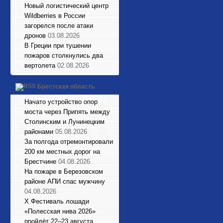
Новый логистический центр
Wildberries в России
загорелся после атаки
дронов
03.08.2026
В Греции при тушении
пожаров столкнулись два
вертолета
02.08.2026
Брестская область
Начато устройство опор
моста через Припять между
Столинским и Лунинецким
районами
05.08.2026
За полгода отремонтировали
200 км местных дорог на
Брестчине
04.08.2026
На пожаре в Березовском
районе АПИ спас мужчину
04.08.2026
X Фестиваль лошади
«Полесская нива 2026»
пройдёт 22–23 августа