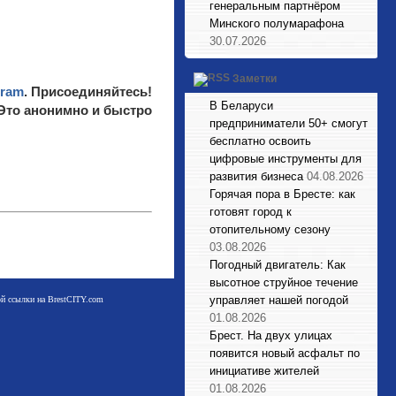
генеральным партнёром
Минского полумарафона
30.07.2026
Заметки
gram
. Присоединяйтесь!
В Беларуси
 Это анонимно и быстро
предприниматели 50+ смогут
бесплатно освоить
цифровые инструменты для
развития бизнеса
04.08.2026
Горячая пора в Бресте: как
готовят город к
отопительному сезону
03.08.2026
Погодный двигатель: Как
высотное струйное течение
управляет нашей погодой
мой ссылки на BrestCITY.com
01.08.2026
Брест. На двух улицах
появится новый асфальт по
инициативе жителей
01.08.2026