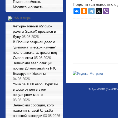
Гомель и область
Поделиться новостью с 
Могилев и область
----------------------
В мире
Четырехтонный обломок
ракеты SpaceX врезался в
Луну
05.08.2026
В Польше закрыли дело о
"дипломатической измене"
после авиакатастрофы под
Смоленском
05.08.2026
Зеленский ввел санкции
против 23 компаний из РФ,
Беларуси и Украины
04.08.2026
Ужин за 1000 евро. Туристы
©
в шоке от цен в этом
БрестСИТИ (BrestCITY)
популярном месте
03.08.2026
Зеленский сообщил, кого
назначит главой Службы
внешней разведки
03.08.2026