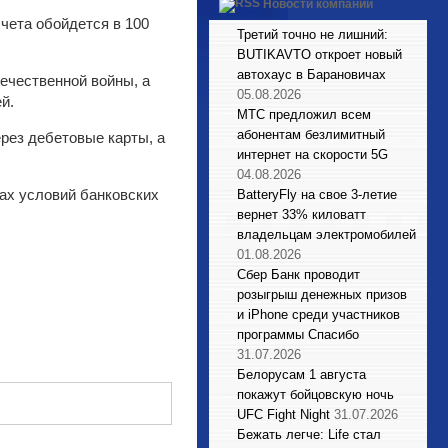
Новости компаний
чета обойдется в 100
Третий точно не лишний:
BUTIKAVTO откроет новый
автохаус в Барановичах
ечественной войны, а
05.08.2026
й.
МТС предложил всем
абонентам безлимитный
ерез дебетовые карты, а
интернет на скорости 5G
04.08.2026
ах условий банковских
BatteryFly на свое 3-летие
вернет 33% киловатт
владельцам электромобилей
01.08.2026
Сбер Банк проводит
розыгрыш денежных призов
и iPhone среди участников
программы Спасибо
31.07.2026
Белорусам 1 августа
покажут бойцовскую ночь
UFC Fight Night
31.07.2026
Бежать легче: Life стал