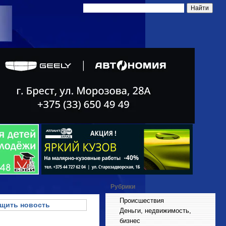
Рубрики
Происшествия
щить новость
Деньги, недвижимость,
бизнес