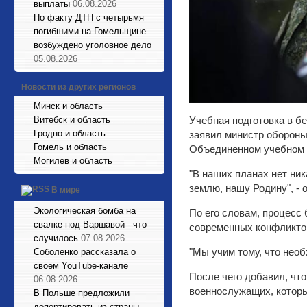
выплаты
06.08.2026
По факту ДТП с четырьмя
погибшими на Гомельщине
возбуждено уголовное дело
05.08.2026
Новости из других регионов
Минск и область
Витебск и область
Учебная подготовка в б
Гродно и область
заявил министр обороны
Гомель и область
Объединенном учебном 
Могилев и область
"В наших планах нет ни
землю, нашу Родину", - 
В мире
Экологическая бомба на
По его словам, процесс
свалке под Варшавой - что
современных конфликтов
случилось
07.08.2026
"Мы учим тому, что необ
Соболенко рассказала о
своем YouTube-канале
После чего добавил, чт
06.08.2026
военнослужащих, которы
В Польше предложили
депортировать из страны