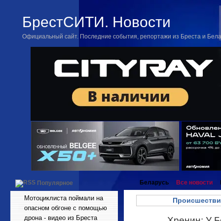
БрестСИТИ. Новости
Официальный сайт. Последние события, репортажи из Бреста и Бел
Беларусь
Все новости
Популярное
Мотоциклиста поймали на
Происшестви
опасном обгоне с помощью
дрона - видео из Бреста
Хренин: У Б
Ноя