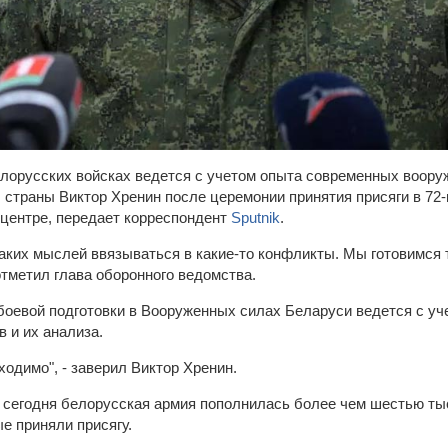
елорусских войсках ведется с учетом опыта современных воор
 страны Виктор Хренин после церемонии принятия присяги в 72
центре, передает корреспондент
Sputnik
.
каких мыслей ввязываться в какие-то конфликты. Мы готовимся
отметил глава оборонного ведомства.
 боевой подготовки в Вооруженных силах Беларуси ведется с у
 и их анализа.
ходимо", - заверил Виктор Хренин.
о сегодня белорусская армия пополнилась более чем шестью т
е приняли присягу.