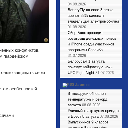
04.08.2026
BatteryFly на свое 3-летие
вернет 33% киловатт
владельцам электромобилей
01.08.2026
Сбер Банк проводит
розыгрыш денежных призов
и iPhone среди участников
программы Спасибо
уженных конфликтов,
31.07.2026
-м гвардейском
Белорусам 1 августа
покажут бойцовскую ночь
 только защищать свою
UFC Fight Night
31.07.2026
Заметки
четом особенностей
В Беларуси обновлен
температурный рекорд
августа
08.08.2026
Уличный театр кукол приедет
ысячами
в Брест 8 августа
07.08.2026
Выпускников 9 классов
примут в Высоком без