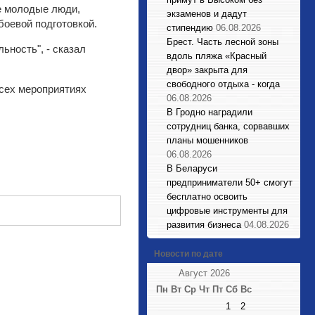
е молодые люди,
экзаменов и дадут
боевой подготовкой.
стипендию
06.08.2026
Брест. Часть лесной зоны
ьность", - сказал
вдоль пляжа «Красный
двор» закрыта для
свободного отдыха - когда
всех мероприятиях
06.08.2026
В Гродно наградили
сотрудниц банка, сорвавших
планы мошенников
06.08.2026
В Беларуси
предприниматели 50+ смогут
бесплатно освоить
цифровые инструменты для
развития бизнеса
04.08.2026
Новости по дате
Август 2026
Пн
Вт
Ср
Чт
Пт
Сб
Вс
1
2