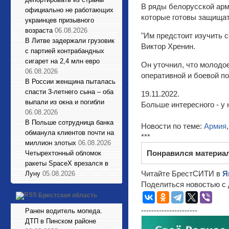
В ряды белорусской арм
официально не работающих
которые готовы защищать
украинцев призывного
возраста
06.08.2026
"Им предстоит изучить с
В Литве задержали грузовик
Виктор Хренин.
с партией контрабандных
сигарет на 2,4 млн евро
Он уточнил, что молодо
06.08.2026
оперативной и боевой п
В России женщина пыталась
спасти 3-летнего сына – оба
19.11.2022.
выпали из окна и погибли
Больше интересного - у 
06.08.2026
В Польше сотрудница банка
Новости по теме:
Армия
обманула клиентов почти на
***
миллион злотых
06.08.2026
Понравился материа
Четырехтонный обломок
ракеты SpaceX врезался в
Читайте БрестСИТИ в
Я
Луну
05.08.2026
Поделиться новостью с 
Брестская область
----------------------
Ранен водитель мопеда.
ДТП в Пинском районе