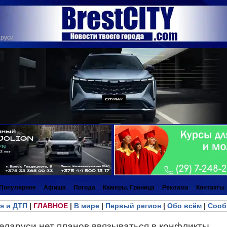
аруси
Популярное
Афиша
Погода
Камеры. Граница
Реклама
Контакты
я и ДТП
|
ГЛАВНОЕ
|
В мире
|
Первый регион
|
Обо всём
|
Сооб
еларуси нет планов ввязываться в конфликты