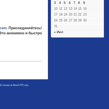
3
4
5
6
7
8
9
10
11
12
13
14
15
16
17
18
19
20
21
22
23
24
25
26
27
28
29
30
31
gram
. Присоединяйтесь!
« Июл
 Это анонимно и быстро
мой ссылки на BrestCITY.com