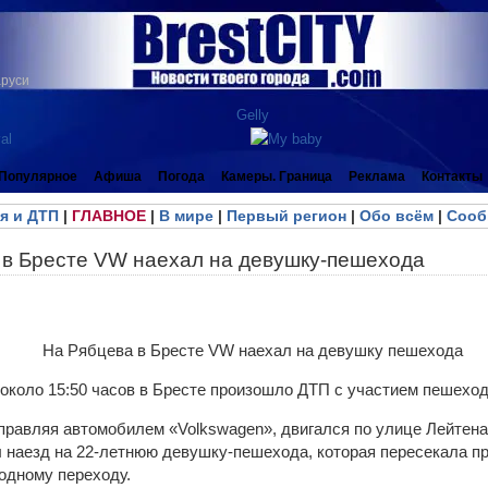
аруси
Популярное
Афиша
Погода
Камеры. Граница
Реклама
Контакты
я и ДТП
|
ГЛАВНОЕ
|
В мире
|
Первый регион
|
Обо всём
|
Сооб
 в Бресте VW наехал на девушку-пешехода
 около 15:50 часов в Бресте произошло ДТП с участием пешеход
управляя автомобилем «Volkswagen», двигался по улице Лейтен
наезд на 22-летнюю девушку-пешехода, которая пересекала пр
одному переходу.