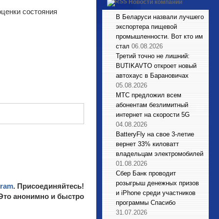
Новости компаний
оценки состояния
В Беларуси назвали лучшего
экспортера пищевой
промышленности. Вот кто им
стал
06.08.2026
Третий точно не лишний:
BUTIKAVTO откроет новый
автохаус в Барановичах
05.08.2026
МТС предложил всем
абонентам безлимитный
интернет на скорости 5G
04.08.2026
BatteryFly на свое 3-летие
вернет 33% киловатт
владельцам электромобилей
01.08.2026
Сбер Банк проводит
розыгрыш денежных призов
gram
. Присоединяйтесь!
и iPhone среди участников
 Это анонимно и быстро
программы Спасибо
31.07.2026