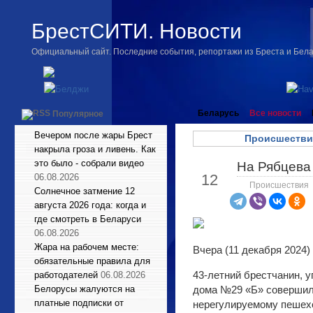
БрестСИТИ. Новости
Официальный сайт. Последние события, репортажи из Бреста и Бел
Беларусь
Все новости
Популярное
Вечером после жары Брест
Происшестви
накрыла гроза и ливень. Как
это было - собрали видео
На Рябцева
Дек
12
06.08.2026
Происшествия
Солнечное затмение 12
августа 2026 года: когда и
где смотреть в Беларуси
06.08.2026
Жара на рабочем месте:
Вчера (11 декабря 2024)
обязательные правила для
43-летний брестчанин, 
работодателей
06.08.2026
Белорусы жалуются на
дома №29 «Б» совершил 
платные подписки от
нерегулируемому пешех