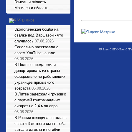
Гомель и область
Могилев и область
В мире
Экологическая бомба на
свалке под Варшавой - что
случилось
07.08.2026
Соболенко рассказала о
©
БрестСИТИ (BrestCITY)
своем YouTube-канале
06.08.2026
В Польше предложили
депортировать из страны
официально не работающих
украинцев призывного
возраста
06.08.2026
В Литве задержали грузовик
с партией контрабандных
сигарет на 2,4 млн евро
06.08.2026
В России женщина пыталась
спасти 3-летнего сына – оба
выпали из окна и погибли