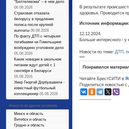
"Белтелекома" – в чем дело
В результате происшест
06.08.2026
здоровья. Проводится п
Страховая отказала
белорусу в продлении
Источник информации
полиса после крупной
выплаты
06.08.2026
12.12.2024.
По факту ДТП с четырьмя
Больше интересного - у 
погибшими на Гомельщине
возбуждено уголовное дело
Новости по теме:
ДТП
,
п
05.08.2026
***
Какие новации в школьном
питании ждут детей с 1
Понравился материа
сентября в Беларуси
05.08.2026
Читайте БрестСИТИ в
Я
Умер Георгий Дорбуашвили -
Поделиться новостью с 
известный футбольный
коллекционер
05.08.2026
----------------------
Новости из других регионов
Минск и область
Витебск и область
Гродно и область