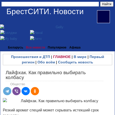
БрестСИТИ. Новости
Беларусь
Все новости
Популярное
Афиша
Происшествия и ДТП
|
ГЛАВНОЕ
|
В мире
|
Первый
регион
|
Обо всём
|
Сообщить новость
Лайфхак. Как правильно выбирать
колбасу
Общество
Резкий аромат специй может скрывать истекший срок