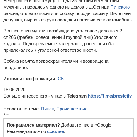
Вечером 16 июня текущего года 25-летний и 49-летний
мужчины, находясь у одного из домов в д.Осница
Пинского
района, открыто похитили собаку породы хаски у 18-летней
девушки, вырвав из рук поводок и погрузив ее в автомобиль.
В отношении мужчин возбуждено уголовное дело по ч.2
ст.206 (грабеж, совершенный группой лиц) Уголовного
кодекса. Подозреваемые задержаны, ранее они оба
привлекались к уголовной ответственности.
Собака изъята правоохранителями и возвращена
владелице.
Источник информации:
СК
.
18.06.2020.
Больше интересного - у нас в
Telegram
https://t.me/brestcity
Новости по теме:
Пинск
,
Происшествие
***
Понравился материал?
Добавьте нас в «Google
Рекомендации» по
ссылке
.