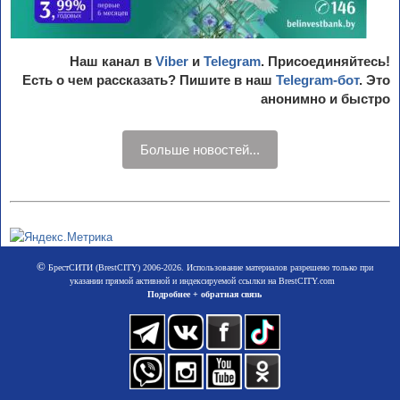
Наш канал в
Viber
и
Telegram
. Присоединяйтесь!
Есть о чем рассказать? Пишите в наш
Telegram-бот
. Это
анонимно и быстро
Больше новостей...
©
БрестСИТИ (BrestCITY) 2006-2026. Использование материалов разрешено только при
указании прямой активной и индексируемой ссылки на BrestCITY.com
Подробнее + обратная связь