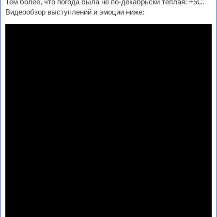
Тем более, что погода была не по-декабрьски теплая: +5С.
Видеообзор выступлений и эмоции ниже: