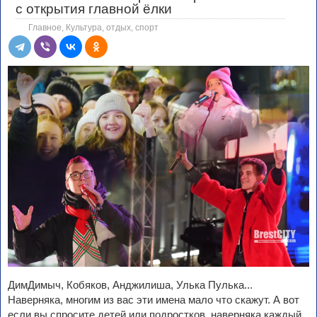
с открытия главной ёлки
Главное
,
Культура, отдых, спорт
ДимДимыч, Кобяков, Анджилиша, Улька Пулька...
Наверняка, многим из вас эти имена мало что скажут. А вот
если вы спросите детей или подростков, наверняка каждый