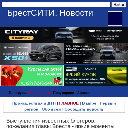
БрестСИТИ. Новости
Беларусь
Все новости
Популярное
Афиша
Происшествия и ДТП
|
ГЛАВНОЕ
|
В мире
|
Первый
регион
|
Обо всём
|
Сообщить новость
Выступления известных блогеров,
пожелания главы Бреста - яркие моменты