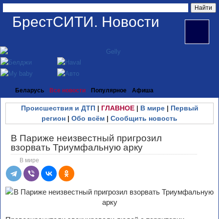
БрестСИТИ. Новости
Беларусь
Все новости
Популярное
Афиша
Происшествия и ДТП
|
ГЛАВНОЕ
|
В мире
|
Первый
регион
|
Обо всём
|
Сообщить новость
В Париже неизвестный пригрозил
взорвать Триумфальную арку
В мире