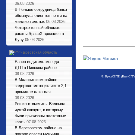
06.08.2026
В Польше сотрудница банка
обманула клиентов почти на
миллион злотых
06.08.2026
Четырехтонный обломок
ракеты SpaceX врезался в
Луну
05.08.2026
Брестская область
Ранен водитель мопеда.
ДТП в Пинском районе
08.08.2026
©
БрестСИТИ (BrestCITY)
В Малоритском районе
задержан мотоциклист с 2,1
промилле алкоголя
08.08.2026
Решил отомстить. Взломал
чужой аккаунт, к которому
были привязаны платежные
карты
07.08.2026
В Березовском районе на
пожаре спасен мужчина