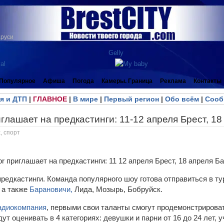
аруси
Популярное
Афиша
Погода
Камеры. Граница
Реклама
Контакты
я и ДТП
|
ГЛАВНОЕ
|
В мире
|
Первый регион
|
Обо всём
|
Сооб
иглашает на предкастинги: 11-12 апреля Брест, 1
, спорт
предкастинги. Команда популярного шоу готова отправиться в ту
 а также
Барановичи,
Лида, Мозырь, Бобруйск.
адиокомпания
, первыми свои таланты смогут продемонстрирова
ут оценивать в 4 категориях: девушки и парни от 16 до 24 лет, у