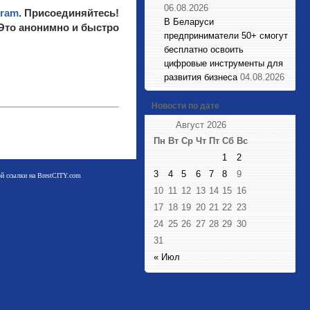
06.08.2026
gram
. Присоединяйтесь!
В Беларуси
 Это анонимно и быстро
предприниматели 50+ смогут
бесплатно освоить
цифровые инструменты для
развития бизнеса
04.08.2026
Новости по дате
Август 2026
Пн
Вт
Ср
Чт
Пт
Сб
Вс
1
2
3
4
5
6
7
8
9
мой ссылки на BrestCITY.com
10
11
12
13
14
15
16
17
18
19
20
21
22
23
24
25
26
27
28
29
30
31
« Июл