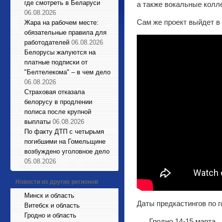
где смотреть в Беларуси
а также вокальные колл
06.08.2026
Сам же проект выйдет в 
Жара на рабочем месте:
обязательные правила для
работодателей
06.08.2026
Белорусы жалуются на
платные подписки от
"Белтелекома" – в чем дело
06.08.2026
Страховая отказала
белорусу в продлении
полиса после крупной
выплаты
06.08.2026
По факту ДТП с четырьмя
погибшими на Гомельщине
возбуждено уголовное дело
05.08.2026
Новости из других регионов
Минск и область
Даты предкастингов по г
Витебск и область
Гродно и область
Гродно 14-15 марта