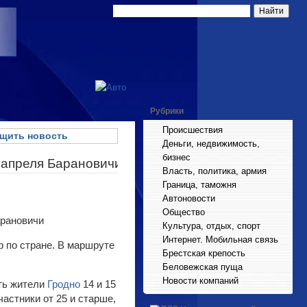
Рубрики
Происшествия
щить новость
Деньги, недвижимость,
бизнес
8 апреля Барановичи
Власть, политика, армия
Граница, таможня
Автоновости
Общество
Культура, отдых, спорт
Интернет. Мобильная связь
р по стране. В маршруте
Брестская крепость
Беловежская пуща
Новости компаний
ть жители
Гродно
14 и 15
частники от 25 и старше,