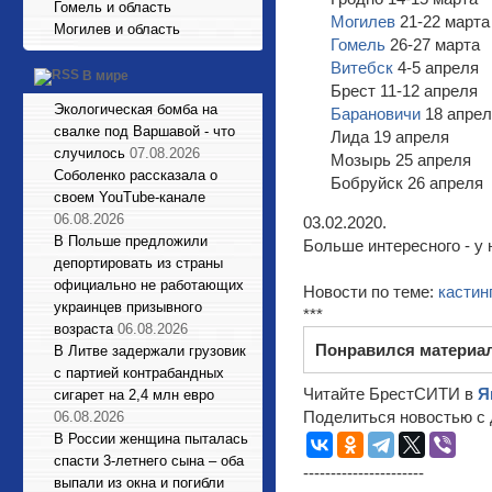
Гомель и область
Могилев
21-22 марта
Могилев и область
Гомель
26-27 марта
Витебск
4-5 апреля
В мире
Брест 11-12 апреля
Экологическая бомба на
Барановичи
18 апре
свалке под Варшавой - что
Лида 19 апреля
случилось
07.08.2026
Мозырь 25 апреля
Соболенко рассказала о
Бобруйск 26 апреля
своем YouTube-канале
06.08.2026
03.02.2020.
В Польше предложили
Больше интересного - у 
депортировать из страны
официально не работающих
Новости по теме:
кастин
украинцев призывного
***
возраста
06.08.2026
Понравился материа
В Литве задержали грузовик
с партией контрабандных
Читайте БрестСИТИ в
Я
сигарет на 2,4 млн евро
Поделиться новостью с 
06.08.2026
В России женщина пыталась
спасти 3-летнего сына – оба
----------------------
выпали из окна и погибли