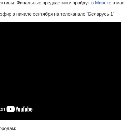
ективы. Финальные предкастинги пройдут в
Минске
в мае.
эфир в начале сентября на телеканале "Беларусь 1".
ородам: