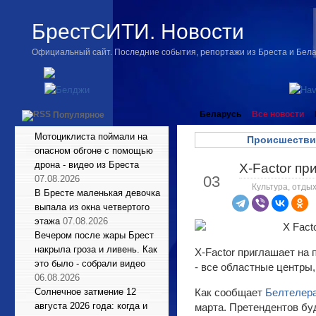
БрестСИТИ. Новости
Официальный сайт. Последние события, репортажи из Бреста и Бел
Беларусь
Все новости
Популярное
Мотоциклиста поймали на
Происшестви
опасном обгоне с помощью
дрона - видео из Бреста
X-Factor пр
Фев
03
07.08.2026
Культура, отдых
В Бресте маленькая девочка
выпала из окна четвертого
этажа
07.08.2026
Вечером после жары Брест
накрыла гроза и ливень. Как
X-Factor приглашает на 
это было - собрали видео
- все областные центры,
06.08.2026
Солнечное затмение 12
Как сообщает
Белтелер
августа 2026 года: когда и
марта. Претендентов буд