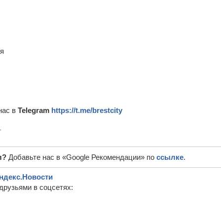
ля
нас в
Telegram
https://t.me/brestcity
г
л?
Добавьте нас в «Google Рекомендации» по
ссылке
.
ндекс.Новости
друзьями в соцсетях: