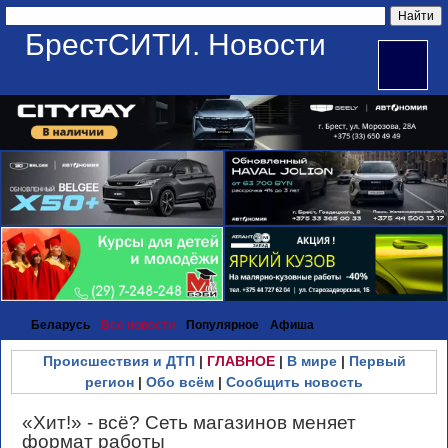
БрестСИТИ. Новости
Беларусь
Все новости
Популярное
Афиша
Происшествия и ДТП
|
ГЛАВНОЕ
|
В мире
|
Первый
регион
|
Обо всём
|
Сообщить новость
«Хит!» - всё? Сеть магазинов меняет
формат работы