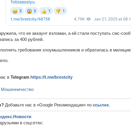
ружила, что ее аккаунт взломан, а ей стали поступать смс-со
апись за 400 рублей.
ыполнять требования злоумышленников и обратилась в милицию
ело.
нас в
Telegram
https://t.me/brestcity
,
Мошенничество
л?
Добавьте нас в «Google Рекомендации» по
ссылке
.
ндекс.Новости
друзьями в соцсетях: