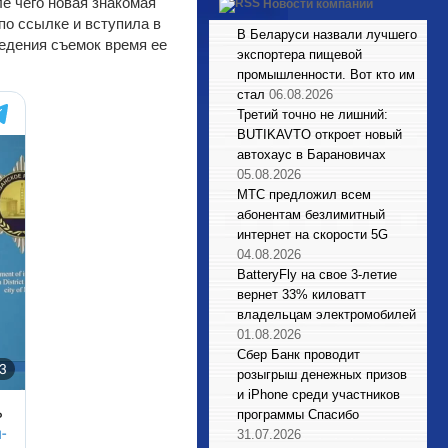
е чего новая знакомая
Новости компаний
по ссылке и вступила в
В Беларуси назвали лучшего
ведения съемок время ее
экспортера пищевой
промышленности. Вот кто им
стал
06.08.2026
Третий точно не лишний:
BUTIKAVTO откроет новый
автохаус в Барановичах
05.08.2026
МТС предложил всем
абонентам безлимитный
интернет на скорости 5G
04.08.2026
BatteryFly на свое 3-летие
вернет 33% киловатт
владельцам электромобилей
01.08.2026
Сбер Банк проводит
розыгрыш денежных призов
и iPhone среди участников
программы Спасибо
31.07.2026