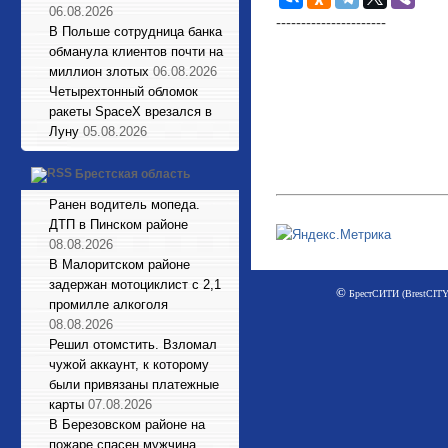
06.08.2026
----------------------
В Польше сотрудница банка
обманула клиентов почти на
миллион злотых
06.08.2026
Четырехтонный обломок
ракеты SpaceX врезался в
Луну
05.08.2026
Брестская область
Ранен водитель мопеда.
ДТП в Пинском районе
08.08.2026
В Малоритском районе
задержан мотоциклист с 2,1
©
БрестСИТИ (BrestCITY)
промилле алкоголя
08.08.2026
Решил отомстить. Взломал
чужой аккаунт, к которому
были привязаны платежные
карты
07.08.2026
В Березовском районе на
пожаре спасен мужчина