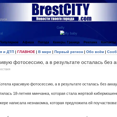
аруси
Популярное
Афиша
Погода
Камеры. Граница
Реклама
Контакты
я и ДТП
|
ГЛАВНОЕ
|
В мире
|
Первый регион
|
Обо всём
|
Сооб
ивую фотосессию, а в результате осталась без а
ествия
тилась 18-летняя минчанка, которая стала жертвой кибермошен
ере написала незнакомка, которая предложила ей поучаствова