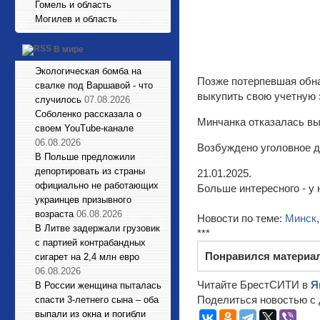
Гомель и область
Могилев и область
В мире
Экологическая бомба на
Позже потерпевшая обна
свалке под Варшавой - что
выкупить свою учетную з
случилось
07.08.2026
Соболенко рассказала о
Минчанка отказалась в
своем YouTube-канале
06.08.2026
Возбуждено уголовное д
В Польше предложили
депортировать из страны
21.01.2025.
официально не работающих
Больше интересного - у 
украинцев призывного
возраста
06.08.2026
Новости по теме:
Минск
В Литве задержали грузовик
***
с партией контрабандных
Понравился материа
сигарет на 2,4 млн евро
06.08.2026
Читайте БрестСИТИ в
Я
В России женщина пыталась
Поделиться новостью с 
спасти 3-летнего сына – оба
выпали из окна и погибли