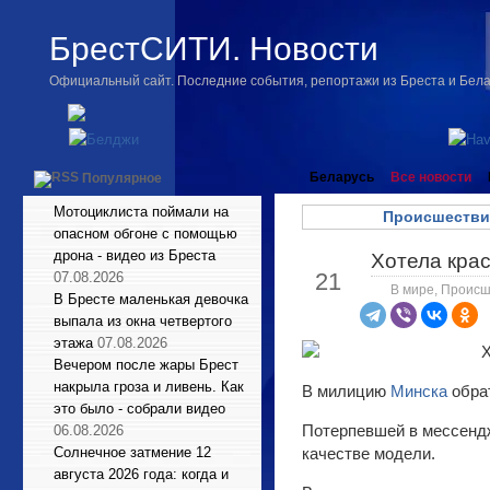
БрестСИТИ. Новости
Официальный сайт. Последние события, репортажи из Бреста и Бел
Беларусь
Все новости
Популярное
Мотоциклиста поймали на
Происшестви
опасном обгоне с помощью
дрона - видео из Бреста
Хотела крас
Янв
21
07.08.2026
В мире
,
Происш
В Бресте маленькая девочка
выпала из окна четвертого
этажа
07.08.2026
Вечером после жары Брест
накрыла гроза и ливень. Как
В милицию
Минска
обра
это было - собрали видео
Потерпевшей в мессендж
06.08.2026
Солнечное затмение 12
качестве модели.
августа 2026 года: когда и