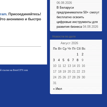
06.08.2026
В Беларуси
предприниматели 50+ смогут
gram
. Присоединяйтесь!
бесплатно освоить
 Это анонимно и быстро
цифровые инструменты для
развития бизнеса
04.08.2026
Новости по дате
Август 2026
Пн
Вт
Ср
Чт
Пт
Сб
Вс
1
2
3
4
5
6
7
8
9
10
11
12
13
14
15
16
мой ссылки на BrestCITY.com
17
18
19
20
21
22
23
24
25
26
27
28
29
30
31
« Июл