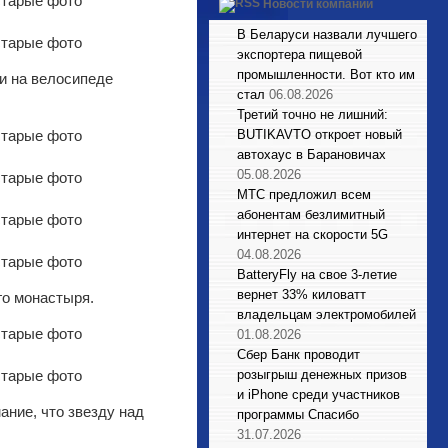
Новости компаний
В Беларуси назвали лучшего
экспортера пищевой
промышленности. Вот кто им
и на велосипеде
стал
06.08.2026
Третий точно не лишний:
BUTIKAVTO откроет новый
автохаус в Барановичах
05.08.2026
МТС предложил всем
абонентам безлимитный
интернет на скорости 5G
04.08.2026
BatteryFly на свое 3-летие
вернет 33% киловатт
го монастыря.
владельцам электромобилей
01.08.2026
Сбер Банк проводит
розыгрыш денежных призов
и iPhone среди участников
ание, что звезду над
программы Спасибо
31.07.2026