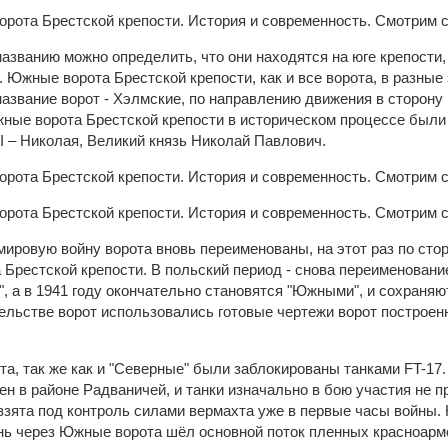
азванию можно определить, что они находятся на юге крепости,
. Южные ворота Брестской крепости, как и все ворота, в разные
название ворот - Хэлмские, по направлению движения в сторону
жные ворота Брестской крепости в историческом процессе были
I – Николая, Великий князь Николай Павлович.
ировую войну ворота вновь переименованы, на этот раз по стор
рестской крепости. В польский период - снова переименование
 а в 1941 году окончательно становятся "Южными", и сохраняют
тельстве ворот использовались готовые чертежи ворот построен
а, так же как и "Северные" были заблокированы танками FT-17.
н в районе Радваничей, и танки изначально в бою участия не п
взята под контроль силами вермахта уже в первые часы войны. 
нь через Южные ворота шёл основной поток пленных красноарме