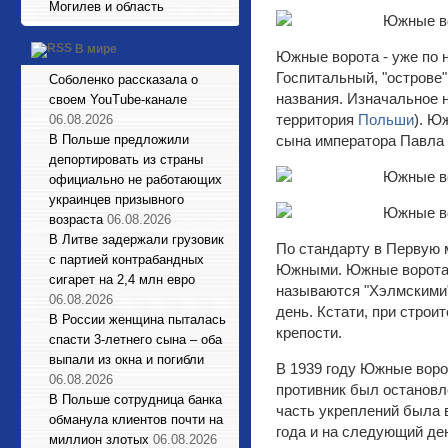
Могилев и область
В мире
Южные ворота - уже по н
Госпитальный, "острове"
Соболенко рассказала о
названия. Изначальное 
своем YouTube-канале
территория
Польши
). Ю
06.08.2026
В Польше предложили
сына императора Павла 
депортировать из страны
официально не работающих
украинцев призывного
возраста
06.08.2026
В Литве задержали грузовик
По стандарту в Первую м
с партией контрабандных
Южными. Южные ворота Б
сигарет на 2,4 млн евро
называются "Хэлмскими",
06.08.2026
день. Кстати, при строи
В России женщина пыталась
крепости.
спасти 3-летнего сына – оба
выпали из окна и погибли
В 1939 году Южные ворот
06.08.2026
противник был остановле
В Польше сотрудница банка
часть укреплений была 
обманула клиентов почти на
года и на следующий де
миллион злотых
06.08.2026