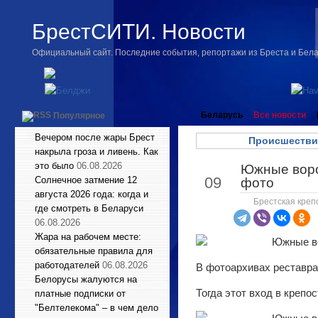
БрестСИТИ. Новости
Официальный сайт. Последние события, репортажи из Бреста и Бел
Беларусь
Все новости
Популярное
Вечером после жары Брест
Происшестви
накрыла гроза и ливень. Как
это было
06.08.2026
Южные воро
Дек
09
Солнечное затмение 12
фото
августа 2026 года: когда и
Брестская креп
где смотреть в Беларуси
06.08.2026
Жара на рабочем месте:
обязательные правила для
работодателей
06.08.2026
В фотоархивах реставр
Белорусы жалуются на
Тогда этот вход в крепо
платные подписки от
"Белтелекома" – в чем дело