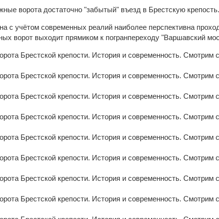
ные ворота достаточно "забытый" въезд в Брестскую крепость
она с учётом современных реалий наиболее перспективна проход
жных ворот выходит прямиком к погранпереходу "Варшавский мос