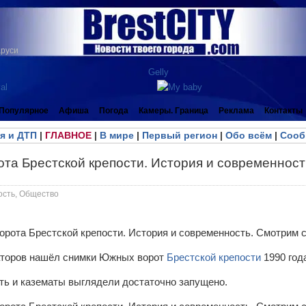
аруси
Популярное
Афиша
Погода
Камеры. Граница
Реклама
Контакты
я и ДТП
|
ГЛАВНОЕ
|
В мире
|
Первый регион
|
Обо всём
|
Сооб
та Брестской крепости. История и современност
ость
,
Общество
аторов нашёл снимки Южных ворот
Брестской крепости
1990 год
сть и казематы выглядели достаточно запущено.