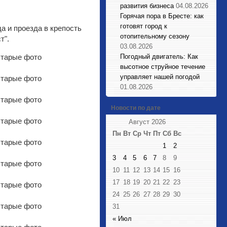
развития бизнеса
04.08.2026
.
Горячая пора в Бресте: как
готовят город к
а и проезда в крепость
отопительному сезону
т".
03.08.2026
Погодный двигатель: Как
высотное струйное течение
управляет нашей погодой
01.08.2026
Новости по дате
Август 2026
Пн
Вт
Ср
Чт
Пт
Сб
Вс
1
2
3
4
5
6
7
8
9
10
11
12
13
14
15
16
17
18
19
20
21
22
23
24
25
26
27
28
29
30
31
« Июл