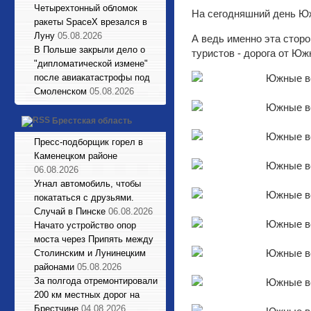
Четырехтонный обломок
На сегодняшний день Юж
ракеты SpaceX врезался в
Луну
05.08.2026
А ведь именно эта стор
В Польше закрыли дело о
туристов - дорога от Ю
"дипломатической измене"
после авиакатастрофы под
Смоленском
05.08.2026
Брестская область
Пресс-подборщик горел в
Каменецком районе
06.08.2026
Угнал автомобиль, чтобы
покататься с друзьями.
Случай в Пинске
06.08.2026
Начато устройство опор
моста через Припять между
Столинским и Лунинецким
районами
05.08.2026
За полгода отремонтировали
200 км местных дорог на
Брестчине
04.08.2026