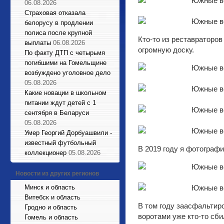
06.08.2026
Страховая отказала
белорусу в продлении
полиса после крупной
Кто-то из реставраторо
выплаты
06.08.2026
огромную доску.
По факту ДТП с четырьмя
погибшими на Гомельщине
возбуждено уголовное дело
05.08.2026
Какие новации в школьном
питании ждут детей с 1
сентября в Беларуси
05.08.2026
Умер Георгий Дорбуашвили -
известный футбольный
В 2019 году я фотограф
коллекционер
05.08.2026
Новости из других регионов
Минск и область
Витебск и область
В том году заасфальтиро
Гродно и область
воротами уже кто-то сби
Гомель и область