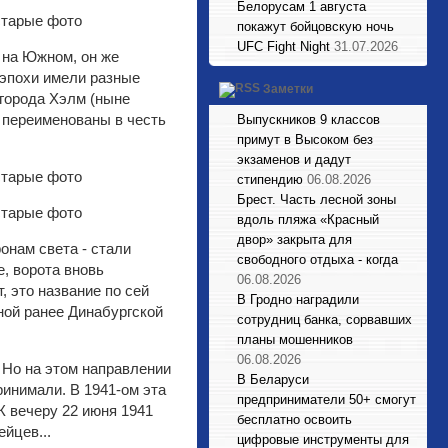
Белорусам 1 августа
покажут бойцовскую ночь
UFC Fight Night
31.07.2026
 на Южном, он же
 эпохи имели разные
Заметки
 города Хэлм (ныне
 переименованы в честь
Выпускников 9 классов
примут в Высоком без
экзаменов и дадут
стипендию
06.08.2026
Брест. Часть лесной зоны
вдоль пляжа «Красный
двор» закрыта для
онам света - стали
свободного отдыха - когда
, ворота вновь
06.08.2026
, это название по сей
В Гродно наградили
ной ранее Динабургской
сотрудниц банка, сорвавших
планы мошенников
06.08.2026
 Но на этом направлении
В Беларуси
ринимали. В 1941-ом эта
предприниматели 50+ смогут
К вечеру 22 июня 1941
бесплатно освоить
йцев...
цифровые инструменты для