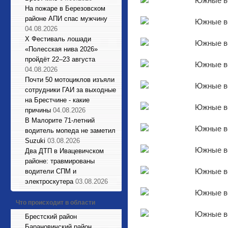
На пожаре в Березовском
районе АПИ спас мужчину
04.08.2026
X Фестиваль лошади
«Полесская нива 2026»
пройдёт 22–23 августа
04.08.2026
Почти 50 мотоциклов изъяли
сотрудники ГАИ за выходные
на Брестчине - какие
причины
04.08.2026
В Малорите 71-летний
водитель мопеда не заметил
Suzuki
03.08.2026
Два ДТП в Ивацевичском
районе: травмированы
водители СПМ и
электроскутера
03.08.2026
Что происходит в области
Брестский район
Барановичский район