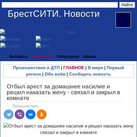
БрестСИТИ. Новости
Беларусь
Все новости
Популярное
Афиша
Происшествия и ДТП
|
ГЛАВНОЕ
|
В мире
|
Первый
регион
|
Обо всём
|
Сообщить новость
Отбыл арест за домашнее насилие и
решил наказать жену - связал и закрыл в
комнате
Происшествия