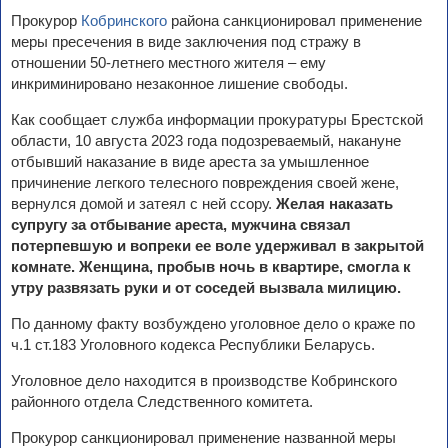
Прокурор
Кобринского
района санкционировал применение
меры пресечения в виде заключения под стражу в
отношении 50-летнего местного жителя – ему
инкриминировано незаконное лишение свободы.
Как сообщает служба информации прокуратуры Брестской
области, 10 августа 2023 года подозреваемый, накануне
отбывший наказание в виде ареста за умышленное
причинение легкого телесного повреждения своей жене,
вернулся домой и затеял с ней ссору.
Желая наказать
супругу за отбывание ареста, мужчина связал
потерпевшую и вопреки ее воле удерживал в закрытой
комнате. Женщина, пробыв ночь в квартире, смогла к
утру развязать руки и от соседей вызвала милицию.
По данному факту возбуждено уголовное дело о краже по
ч.1 ст.183 Уголовного кодекса Республики Беларусь.
Уголовное дело находится в производстве Кобринского
районного отдела Следственного комитета.
Прокурор санкционировал применение названной меры