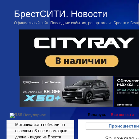
БрестСИТИ. Новости
Официальный сайт. Последние события, репортажи из Бреста и Бел
Беларусь
Все новости
Популярное
Мотоциклиста поймали на
Происшестви
опасном обгоне с помощью
дрона - видео из Бреста
За каждую 
Мар