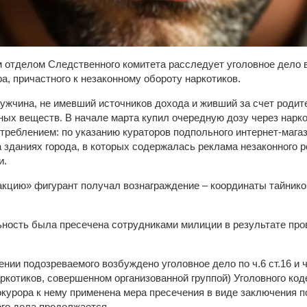
отделом Следственного комитета расследует уголовное дело в
а, причастного к незаконному обороту наркотиков.
ужчина, не имевший источников дохода и живший за счет родит
ых веществ. В начале марта купил очередную дозу через нарко
треблением: по указанию кураторов подпольного интернет-мага
 зданиях города, в которых содержалась реклама незаконного р
и.
кцию» фигурант получал вознаграждение – координаты тайнико
ность была пресечена сотрудниками милиции в результате про
.
ии подозреваемого возбуждено уголовное дело по ч.6 ст.16 и ч
аркотиков, совершенном организованной группой) Уголовного ко
окурора к нему применена мера пресечения в виде заключения п
го дела продолжается.