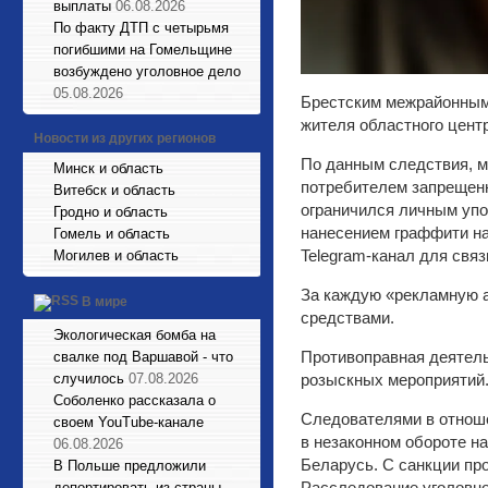
выплаты
06.08.2026
По факту ДТП с четырьмя
погибшими на Гомельщине
возбуждено уголовное дело
05.08.2026
Брестским межрайонным 
жителя областного центр
Новости из других регионов
По данным следствия, м
Минск и область
потребителем запрещенн
Витебск и область
ограничился личным упо
Гродно и область
нанесением граффити на
Гомель и область
Telegram-канал для связ
Могилев и область
За каждую «рекламную а
В мире
средствами.
Экологическая бомба на
Противоправная деятель
свалке под Варшавой - что
случилось
07.08.2026
розыскных мероприятий
Соболенко рассказала о
Следователями в отношен
своем YouTube-канале
в незаконном обороте н
06.08.2026
Беларусь. С санкции пр
В Польше предложили
Расследование уголовно
депортировать из страны