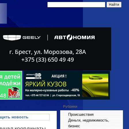
Рубрики
Происшествия
щить новость
Деньги, недвижимость,
бизнес
лучал координаты