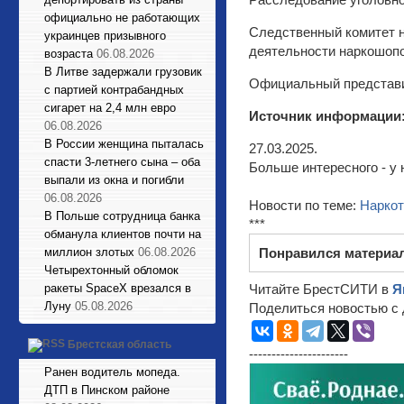
официально не работающих
Следственный комитет н
украинцев призывного
деятельности наркошопо
возраста
06.08.2026
В Литве задержали грузовик
Официальный представи
с партией контрабандных
сигарет на 2,4 млн евро
Источник информации
06.08.2026
В России женщина пыталась
27.03.2025.
спасти 3-летнего сына – оба
Больше интересного - у 
выпали из окна и погибли
06.08.2026
Новости по теме:
Наркот
В Польше сотрудница банка
***
обманула клиентов почти на
миллион злотых
06.08.2026
Понравился материа
Четырехтонный обломок
ракеты SpaceX врезался в
Читайте БрестСИТИ в
Я
Луну
05.08.2026
Поделиться новостью с 
Брестская область
----------------------
Ранен водитель мопеда.
ДТП в Пинском районе