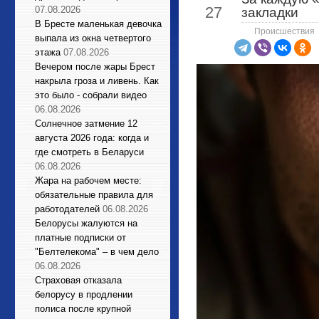
27
07.08.2026
закладки
В Бресте маленькая девочка
Происшествия
выпала из окна четвертого
этажа
07.08.2026
Вечером после жары Брест
накрыла гроза и ливень. Как
это было - собрали видео
06.08.2026
Солнечное затмение 12
августа 2026 года: когда и
где смотреть в Беларуси
06.08.2026
Жара на рабочем месте:
обязательные правила для
работодателей
06.08.2026
Белорусы жалуются на
платные подписки от
"Белтелекома" – в чем дело
06.08.2026
Страховая отказала
белорусу в продлении
полиса после крупной