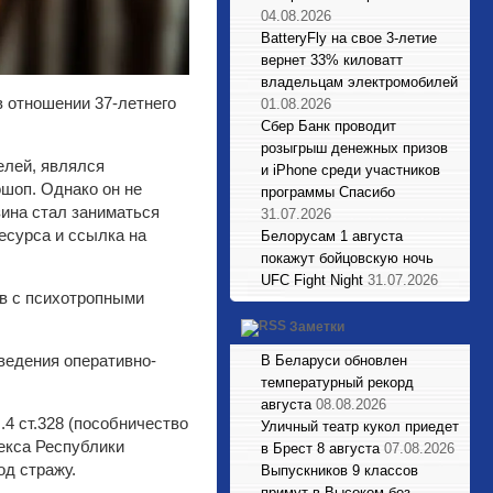
04.08.2026
BatteryFly на свое 3-летие
вернет 33% киловатт
владельцам электромобилей
 отношении 37-летнего
01.08.2026
Сбер Банк проводит
розыгрыш денежных призов
елей, являлся
и iPhone среди участников
шоп. Однако он не
программы Спасибо
зина стал заниматься
31.07.2026
есурса и ссылка на
Белорусам 1 августа
покажут бойцовскую ночь
UFC Fight Night
31.07.2026
в с психотропными
Заметки
ведения оперативно-
В Беларуси обновлен
температурный рекорд
августа
08.08.2026
.4 ст.328 (пособничество
Уличный театр кукол приедет
декса Республики
в Брест 8 августа
07.08.2026
од стражу.
Выпускников 9 классов
примут в Высоком без