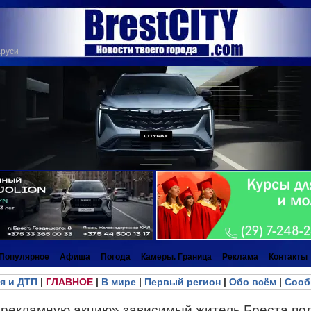
аруси
Популярное
Афиша
Погода
Камеры. Граница
Реклама
Контакты
я и ДТП
|
ГЛАВНОЕ
|
В мире
|
Первый регион
|
Обо всём
|
Сооб
«рекламную акцию» зависимый житель Бреста по