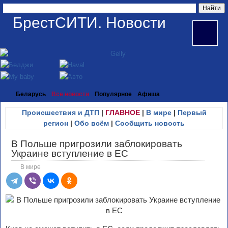
БрестСИТИ. Новости
Беларусь
Все новости
Популярное
Афиша
Происшествия и ДТП
|
ГЛАВНОЕ
|
В мире
|
Первый
регион
|
Обо всём
|
Сообщить новость
В Польше пригрозили заблокировать
Украине вступление в ЕС
В мире