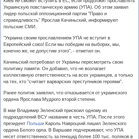
Киев не сможет вступить в ЕС, если продолжит прославлять
Украинскую повстанческую армию (УПА). Об этом заявил
лидер польской оппозиционной партии "Право и
справедливость" Ярослав Качиньский, информируют
польские СМИ.
"Украина своим прославлением УПА не вступит в
Европейский союз! Если мы победим на выборах, мы,
конечно же, не допустим этого", - отметил он.
Качиньский потребовал от Украины пересмотреть свою
политику памяти. Он добавил, что не возлагает
коллективную ответственность на всех украинцев, а только
на тех, кто "считает варварских преступников героями".
Ранее политик заявлял, что отказывается от украинского
ордена Ярослава Мудрого второй степени.
В мае Владимир Зеленский присвоил одному из
подразделений ВСУ название в честь УПА. После этого
президент
Польши
Кароль Навроцкий лишил Зеленского
ордена Белого орла. В Варшаве подчеркивают, что УПА
несет ответственность за геноцид более 100 тыс. поляков в