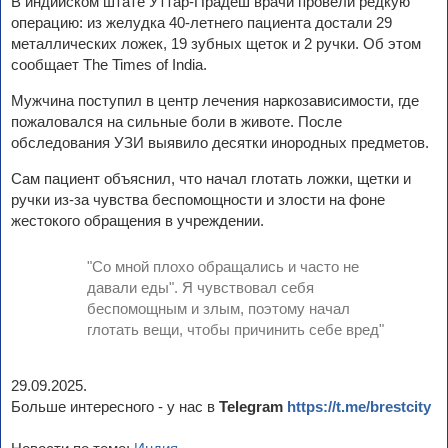
В индийском штате Уттар-Прадеш врачи провели редкую
операцию: из желудка 40-летнего пациента достали 29
металлических ложек, 19 зубных щеток и 2 ручки. Об этом
сообщает The Times of India.
Мужчина поступил в центр лечения наркозависимости, где
пожаловался на сильные боли в животе. После
обследования УЗИ выявило десятки инородных предметов.
Сам пациент объяснил, что начал глотать ложки, щетки и
ручки из-за чувства беспомощности и злости на фоне
жестокого обращения в учреждении.
"Со мной плохо обращались и часто не
давали еды". Я чувствовал себя
беспомощным и злым, поэтому начал
глотать вещи, чтобы причинить себе вред"
29.09.2025.
Больше интересного - у нас в
Telegram
https://t.me/brestcity