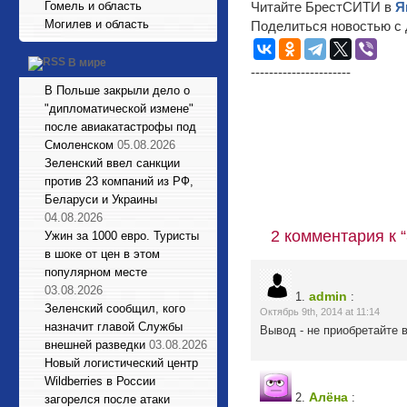
Гомель и область
Читайте БрестСИТИ в
Я
Могилев и область
Поделиться новостью с 
В мире
----------------------
В Польше закрыли дело о
"дипломатической измене"
после авиакатастрофы под
Смоленском
05.08.2026
Зеленский ввел санкции
против 23 компаний из РФ,
Беларуси и Украины
04.08.2026
2 комментария к 
Ужин за 1000 евро. Туристы
в шоке от цен в этом
популярном месте
03.08.2026
admin
1.
:
Зеленский сообщил, кого
Октябрь 9th, 2014 at 11:14
назначит главой Службы
Вывод - не приобретайте 
внешней разведки
03.08.2026
Новый логистический центр
Wildberries в России
Алёна
2.
:
загорелся после атаки