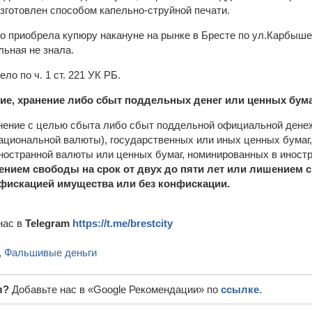
зготовлен способом капельно-струйной печати.
то приобрела купюру накануне на рынке в Бресте по ул.Карбыше
льная не знала.
ло по ч. 1 ст. 221 УК РБ.
ние, хранение либо сбыт поддельных денег или ценных бум
анение с целью сбыта либо сбыт поддельной официальной ден
ациональной валюты), государственных или иных ценных бумаг
ностранной валюты или ценных бумаг, номинированных в иностр
нием свободы на срок от двух до пяти лет или лишением с
нфискацией имущества или без конфискации.
нас в
Telegram
https://t.me/brestcity
,
Фальшивые деньги
л?
Добавьте нас в «Google Рекомендации» по
ссылке
.