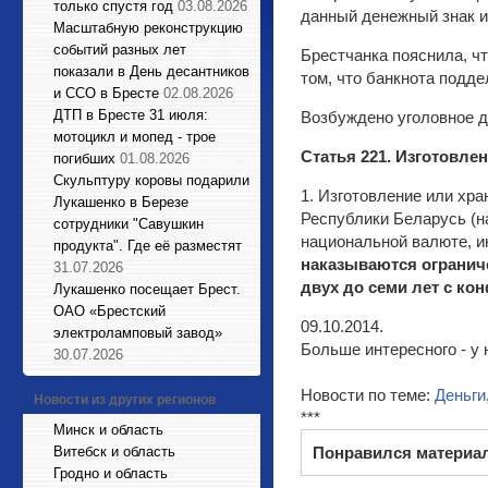
только спустя год
03.08.2026
данный денежный знак и
Масштабную реконструкцию
событий разных лет
Брестчанка пояснила, ч
показали в День десантников
том, что банкнота подде
и ССО в Бресте
02.08.2026
ДТП в Бресте 31 июля:
Возбуждено уголовное де
мотоцикл и мопед - трое
Статья 221. Изготовле
погибших
01.08.2026
Cкульптуру коровы подарили
1. Изготовление или хр
Лукашенко в Березе
Республики Беларусь (н
сотрудники "Савушкин
национальной валюте, и
продукта". Где её разместят
наказываются ограниче
31.07.2026
двух до семи лет с ко
Лукашенко посещает Брест.
ОАО «Брестский
09.10.2014.
электроламповый завод»
Больше интересного - у 
30.07.2026
Новости по теме:
Деньги
Новости из других регионов
***
Минск и область
Витебск и область
Понравился материа
Гродно и область