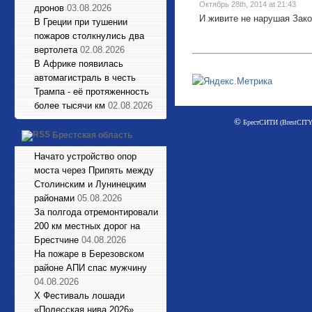
Октябрь 28th, 2014 at 21:43
дронов
03.08.2026
И живите не нарушая Закон
В Греции при тушении
пожаров столкнулись два
вертолета
02.08.2026
В Африке появилась
автомагистраль в честь
Трампа - её протяженность
более тысячи км
02.08.2026
©
БрестСИТИ (BrestCITY)
Брестская область
Начато устройство опор
моста через Припять между
Столинским и Лунинецким
районами
05.08.2026
За полгода отремонтировали
200 км местных дорог на
Брестчине
04.08.2026
На пожаре в Березовском
районе АПИ спас мужчину
04.08.2026
X Фестиваль лошади
«Полесская нива 2026»