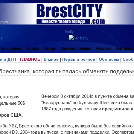
аруси
Популярное
Афиша
Погода
Камеры. Граница
Реклама
Контакты
я и ДТП
|
ГЛАВНОЕ
|
В мире
|
Первый регион
|
Обо всём
|
Сооб
брестчанка, которая пыталась обменять поддель
Вечером 8 октября 2014г. в пункте обмена
"Беларусбанк" по бульвару Шевченко была 
1987 года рождения, которая
предъявила к
аров США.
жба УВД Брестского облисполкома, купюра была без серийного 
фрой D3, 2004 года выпуска, с признаками подделки. Экспертом