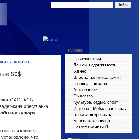
Рубрики
Происшествия
щить новость
Деньги, недвижимость,
бизнес
ные 50$
Власть, политика, армия
Граница, таможня
Автоновости
Общество
 валют ОАО "АСБ
Культура, отдых, спорт
задержана брестчанка
Интернет. Мобильная связь
 обмену купюру
Брестская крепость
Беловежская пуща
Новости компаний
номера и клише, с
 установлено, что