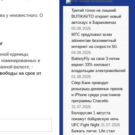
Новости компаний
Третий точно не лишний:
ва у неизвестного. О
BUTIKAVTO откроет новый
автохаус в Барановичах
05.08.2026
МТС предложил всем
абонентам безлимитный
аг
интернет на скорости 5G
04.08.2026
ежной единицы
BatteryFly на свое 3-летие
, номинированных в
вернет 33% киловатт
анной валюте, -
владельцам электромобилей
вободы на срок от
01.08.2026
Сбер Банк проводит
розыгрыш денежных призов
и iPhone среди участников
программы Спасибо
31.07.2026
Белорусам 1 августа
покажут бойцовскую ночь
UFC Fight Night
31.07.2026
Бежать легче: Life стал