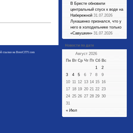
В Бресте обновили
центральный спуск к воде на
Набережной
31.07.2026
Лукашенко признался, что у
него в холодильнике только
«Савушкин»
31.07.2026
Новости по дате
мой ссылки на BrestCITY.com
Август 2026
Пн
Вт
Ср
Чт
Пт
Сб
Вс
1
2
3
4
5
6
7
8
9
10
11
12
13
14
15
16
17
18
19
20
21
22
23
24
25
26
27
28
29
30
31
« Июл