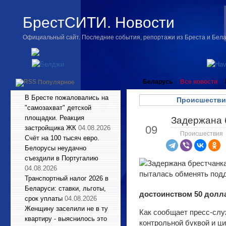
БрестСИТИ. Новости
Официальный сайт. Последние события, репортажи из Бреста и Бел
Беларусь
Все новости
Популярное
В Бресте пожаловались на
Происшестви
"самозахват" детской
площадки. Реакция
Задержана 
Окт
09
застройщика ЖК
04.08.2026
Происшествия
Счёт на 100 тысяч евро.
Белорусы неудачно
съездили в Португалию
04.08.2026
Транспортный налог 2026 в
Беларуси: ставки, льготы,
достоинством 50 долл
срок уплаты
04.08.2026
Женщину заселили не в ту
Как сообщает пресс-слу
квартиру - выяснилось это
контрольной буквой и ци