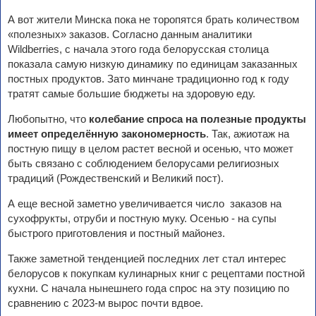
А вот жители Минска пока не торопятся брать количеством
«полезных» заказов. Согласно данным аналитики
Wildberries, с начала этого года белорусская столица
показала самую низкую динамику по единицам заказанных
постных продуктов. Зато минчане традиционно год к году
тратят самые большие бюджеты на здоровую еду.
Любопытно, что
колебание спроса на полезные продукты
имеет определённую закономерность
. Так, ажиотаж на
постную пищу в целом растет весной и осенью, что может
быть связано с соблюдением белорусами религиозных
традиций (Рождественский и Великий пост).
А еще весной заметно увеличивается число заказов на
сухофрукты, отруби и постную муку. Осенью - на супы
быстрого приготовления и постный майонез.
Также заметной тенденцией последних лет стал интерес
белорусов к покупкам кулинарных книг с рецептами постной
кухни. С начала нынешнего года спрос на эту позицию по
сравнению с 2023-м вырос почти вдвое.