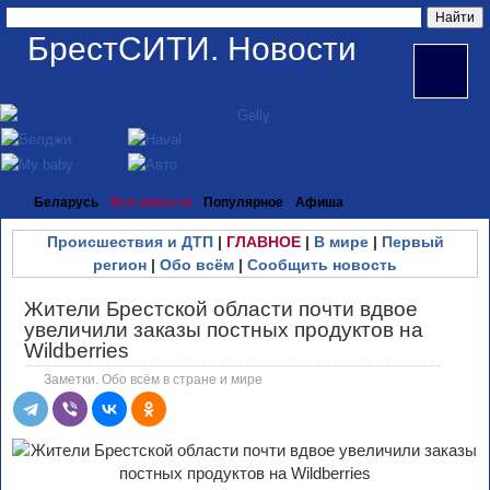
БрестСИТИ. Новости
Беларусь
Все новости
Популярное
Афиша
Происшествия и ДТП
|
ГЛАВНОЕ
|
В мире
|
Первый
регион
|
Обо всём
|
Сообщить новость
Жители Брестской области почти вдвое
увеличили заказы постных продуктов на
Wildberries
Заметки. Обо всём в стране и мире