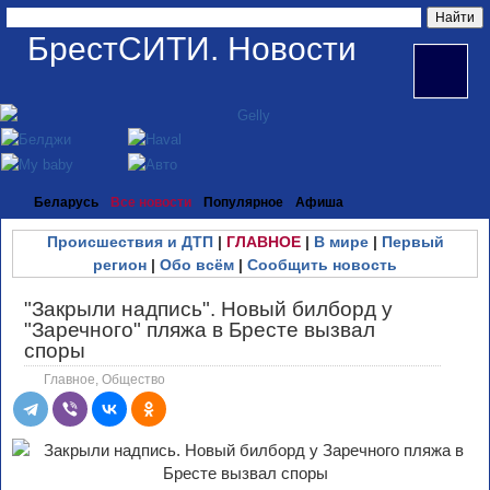
БрестСИТИ. Новости
Беларусь
Все новости
Популярное
Афиша
Происшествия и ДТП
|
ГЛАВНОЕ
|
В мире
|
Первый
регион
|
Обо всём
|
Сообщить новость
"Закрыли надпись". Новый билборд у
"Заречного" пляжа в Бресте вызвал
споры
Главное
,
Общество