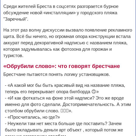
Среди жителей Бреста в соцсетях разгорается бурное
обсуждение новой «инсталляции» у городского пляжа
"Заречный".
На этот раз волну дискуссии вызвало появление рекламного
щита. Всё бы ничего, но огромная опора конструкции встала
аккурат перед декоративной надписью с названием пляжа,
которая задумывалась как фотозона для горожан и
туристов.
«Обрубили слово»: что говорят брестчане
Брестчане пытаются понять логику установщиков.
- «А какой мог бы быть красивый вид на название пляжа,
теперь его перекрывает опора билборда 🙃»
- «И как фоткаться на фоне этой надписи? Это же вроде
именно для фото сделали. Достопримечательность. А этим
столбом обрубили слово. 🤦🏻‍♀️».
- «Просчитались, но где?»
- Неужели там нет места больше где поставить? Зачем
было вкладывать деньги арт объект , который потом же