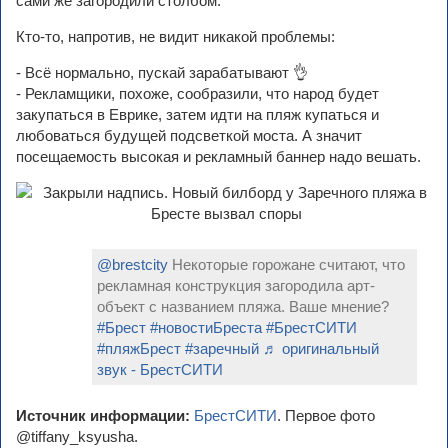
сами же загородили столбом.
Кто-то, напротив, не видит никакой проблемы:
- Всё нормально, пускай зарабатывают 👌
- Рекламщики, похоже, сообразили, что народ будет
закупаться в Еврике, затем идти на пляж купаться и
любоваться будущей подсветкой моста. А значит
посещаемость высокая и рекламный баннер надо вешать.
@brestcity
Некоторые горожане считают, что
рекламная конструкция загородила арт-
объект с названием пляжа. Ваше мнение?
#Брест
#новостиБреста
#БрестСИТИ
#пляжБрест
#заречный
♬ оригинальный
звук - БрестСИТИ
Источник информации:
БрестСИТИ
. Первое фото
@tiffany_ksyusha.