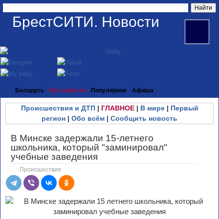
БрестСИТИ. Новости
Беларусь
Все новости
Популярное
Афиша
Происшествия и ДТП
|
ГЛАВНОЕ
|
В мире
|
Первый
регион
|
Обо всём
|
Сообщить новость
В Минске задержали 15-летнего
школьника, который "заминировал"
учебные заведения
Происшествия