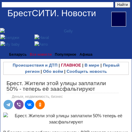
БрестСИТИ. Новости
Беларусь
Все новости
Популярное
Афиша
Происшествия и ДТП
|
ГЛАВНОЕ
|
В мире
|
Первый
регион
|
Обо всём
|
Сообщить новость
Брест. Жители этой улицы заплатили
50% - теперь её заасфальтируют
Деньги, недвижимость, бизнес