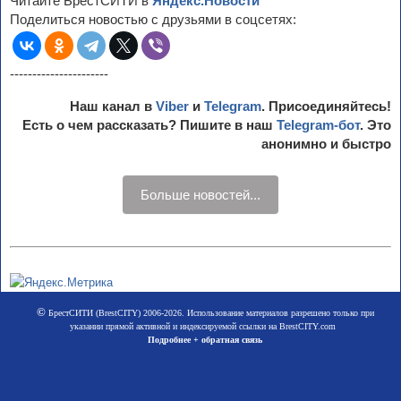
Читайте БрестСИТИ в
Яндекс.Новости
Поделиться новостью с друзьями в соцсетях:
----------------------
Наш канал в
Viber
и
Telegram
. Присоединяйтесь!
Есть о чем рассказать? Пишите в наш
Telegram-бот
. Это
анонимно и быстро
Больше новостей...
©
БрестСИТИ (BrestCITY) 2006-2026. Использование материалов разрешено только при
указании прямой активной и индексируемой ссылки на BrestCITY.com
Подробнее + обратная связь