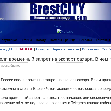
аруси
Популярное
Афиша
Погода
Камеры. Граница
Реклама
Контакты
я и ДТП
|
ГЛАВНОЕ
|
В мире
|
Первый регион
|
Обо всём
|
Сооб
ели временный запрет на экспорт сахара. В чем
имость, бизнес
возможны в страны Евразийского экономического союза в опре
вело временный запрет на вывоз тростникового или свекловично
овление об этом подписано, говорится в Telegram-канале каби