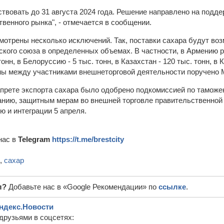
ствовать до 31 августа 2024 года. Решение направлено на подд
венного рынка", - отмечается в сообщении.
отрены несколько исключений. Так, поставки сахара будут во
ского союза в определенных объемах. В частности, в Армению 
онн, в Белоруссию - 5 тыс. тонн, в Казахстан - 120 тыс. тонн, в К
ы между участниками внешнеторговой деятельности поручено 
прете экспорта сахара было одобрено подкомиссией по таможе
нию, защитным мерам во внешней торговле правительственной
ю и интеграции 5 апреля.
нас в
Telegram
https://t.me/brestcity
,
сахар
л?
Добавьте нас в «Google Рекомендации» по
ссылке
.
ндекс.Новости
друзьями в соцсетях: