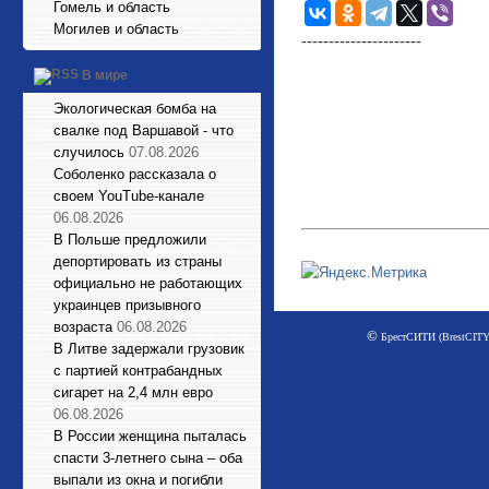
Гомель и область
Могилев и область
----------------------
В мире
Экологическая бомба на
свалке под Варшавой - что
случилось
07.08.2026
Соболенко рассказала о
своем YouTube-канале
06.08.2026
В Польше предложили
депортировать из страны
официально не работающих
украинцев призывного
возраста
06.08.2026
©
БрестСИТИ (BrestCITY)
В Литве задержали грузовик
с партией контрабандных
сигарет на 2,4 млн евро
06.08.2026
В России женщина пыталась
спасти 3-летнего сына – оба
выпали из окна и погибли