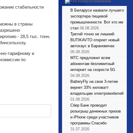
Новости компаний
ержание стабильности
В Беларуси назвали лучшего
экспортера пищевой
промышленности. Вот кто им
зможны в страны
стал
06.08.2026
разрешено
Третий точно не лишний:
иргизию - 28,5 тыс. тонн.
BUTIKAVTO откроет новый
Минсельхозу.
автохаус в Барановичах
05.08.2026
нно-тарифному и
МТС предложил всем
 комиссии по
абонентам безлимитный
интернет на скорости 5G
04.08.2026
BatteryFly на свое 3-летие
вернет 33% киловатт
владельцам электромобилей
01.08.2026
Сбер Банк проводит
розыгрыш денежных призов
и iPhone среди участников
программы Спасибо
31.07.2026