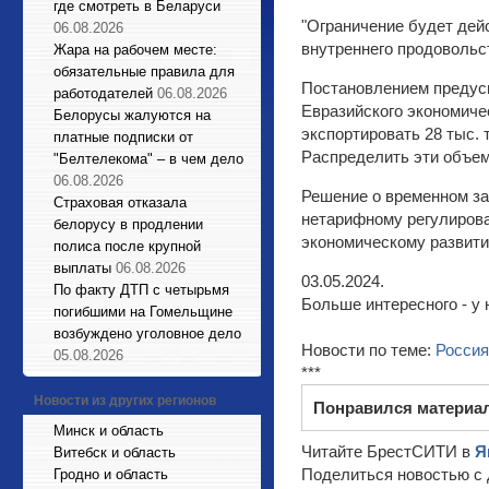
где смотреть в Беларуси
"Ограничение будет дей
06.08.2026
внутреннего продовольст
Жара на рабочем месте:
обязательные правила для
Постановлением предусм
работодателей
06.08.2026
Евразийского экономиче
Белорусы жалуются на
экспортировать 28 тыс. т
платные подписки от
Распределить эти объем
"Белтелекома" – в чем дело
06.08.2026
Решение о временном за
Страховая отказала
нетарифному регулирова
белорусу в продлении
экономическому развити
полиса после крупной
выплаты
06.08.2026
03.05.2024.
По факту ДТП с четырьмя
Больше интересного - у 
погибшими на Гомельщине
возбуждено уголовное дело
Новости по теме:
Россия
05.08.2026
***
Новости из других регионов
Понравился материа
Минск и область
Читайте БрестСИТИ в
Я
Витебск и область
Поделиться новостью с 
Гродно и область