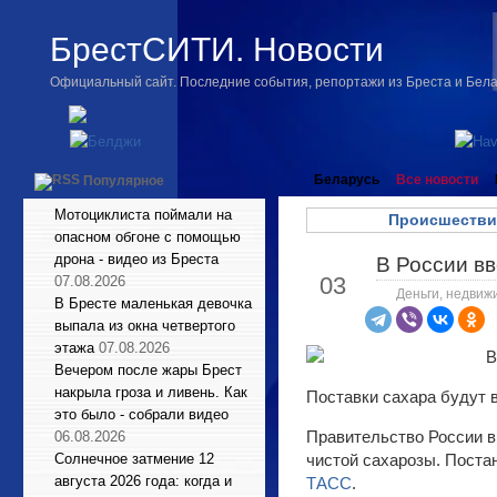
БрестСИТИ. Новости
Официальный сайт. Последние события, репортажи из Бреста и Бел
Беларусь
Все новости
Популярное
Мотоциклиста поймали на
Происшестви
опасном обгоне с помощью
дрона - видео из Бреста
В России вв
Май
03
07.08.2026
Деньги, недвиж
В Бресте маленькая девочка
выпала из окна четвертого
этажа
07.08.2026
Вечером после жары Брест
накрыла гроза и ливень. Как
Поставки сахара будут 
это было - собрали видео
Правительство России в
06.08.2026
Солнечное затмение 12
чистой сахарозы. Постан
августа 2026 года: когда и
ТАСС
.