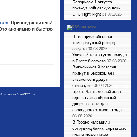
Белорусам 1 августа
покажут бойцовскую ночь
UFC Fight Night
31.07.2026
gram
. Присоединяйтесь!
Заметки
 Это анонимно и быстро
В Беларуси обновлен
температурный рекорд
августа
08.08.2026
Уличный театр кукол приедет
в Брест 8 августа
07.08.2026
Выпускников 9 классов
примут в Высоком без
экзаменов и дадут
стипендию
06.08.2026
Брест. Часть лесной зоны
мой ссылки на BrestCITY.com
вдоль пляжа «Красный
двор» закрыта для
свободного отдыха - когда
06.08.2026
В Гродно наградили
сотрудниц банка, сорвавших
планы мошенников