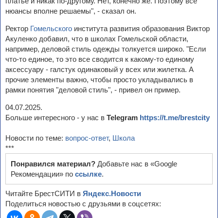
платье и никак по-другому. Нет, конечно же. Поэтому все
нюансы вполне решаемы", - сказал он.
Ректор
Гомельского
института развития образования Виктор
Акуленко добавил, что в школах Гомельской области,
например, деловой стиль одежды толкуется широко. "Если
что-то единое, то это все сводится к какому-то единому
аксессуару - галстук одинаковый у всех или жилетка. А
прочие элементы важно, чтобы просто укладывались в
рамки понятия "деловой стиль", - привел он пример.
04.07.2025.
Больше интересного - у нас в
Telegram
https://t.me/brestcity
Новости по теме:
вопрос-ответ
,
Школа
***
Понравился материал?
Добавьте нас в «Google
Рекомендации» по
ссылке
.
Читайте БрестСИТИ в
Яндекс.Новости
Поделиться новостью с друзьями в соцсетях: