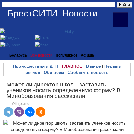
БрестСИТИ. Новости
Беларусь
Все новости
Популярное
Афиша
Происшествия и ДТП
|
ГЛАВНОЕ
|
В мире
|
Первый
регион
|
Обо всём
|
Сообщить новость
Может ли директор школы заставить
учеников носить определенную форму? В
Минобразования рассказали
Общество