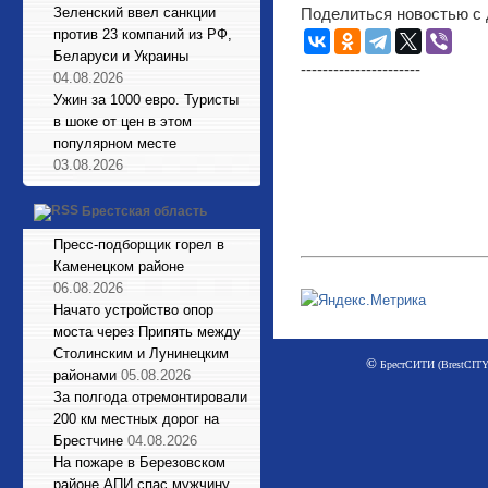
Зеленский ввел санкции
Поделиться новостью с 
против 23 компаний из РФ,
Беларуси и Украины
----------------------
04.08.2026
Ужин за 1000 евро. Туристы
в шоке от цен в этом
популярном месте
03.08.2026
Брестская область
Пресс-подборщик горел в
Каменецком районе
06.08.2026
Начато устройство опор
моста через Припять между
Столинским и Лунинецким
©
БрестСИТИ (BrestCITY)
районами
05.08.2026
За полгода отремонтировали
200 км местных дорог на
Брестчине
04.08.2026
На пожаре в Березовском
районе АПИ спас мужчину