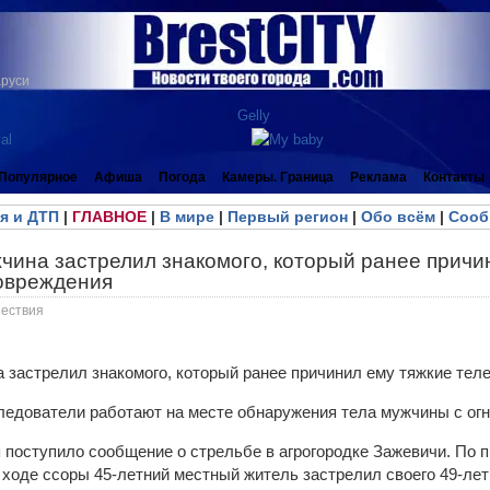
аруси
Популярное
Афиша
Погода
Камеры. Граница
Реклама
Контакты
я и ДТП
|
ГЛАВНОЕ
|
В мире
|
Первый регион
|
Обо всём
|
Сооб
чина застрелил знакомого, который ранее причи
овреждения
ествия
ледователи работают на месте обнаружения тела мужчины с ог
я поступило сообщение о стрельбе в агрогородке Зажевичи. По 
ходе ссоры 45-летний местный житель застрелил своего 49-лет