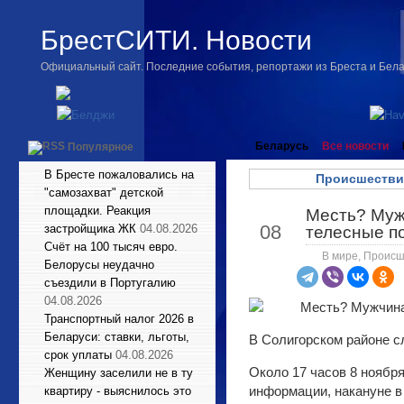
БрестСИТИ. Новости
Официальный сайт. Последние события, репортажи из Бреста и Бел
Беларусь
Все новости
Популярное
В Бресте пожаловались на
Происшестви
"самозахват" детской
площадки. Реакция
Месть? Муж
Ноя
08
застройщика ЖК
04.08.2026
телесные п
Счёт на 100 тысяч евро.
В мире
,
Происш
Белорусы неудачно
съездили в Португалию
04.08.2026
Транспортный налог 2026 в
Беларуси: ставки, льготы,
В Солигорском районе с
срок уплаты
04.08.2026
Около 17 часов 8 ноябр
Женщину заселили не в ту
информации, накануне в 
квартиру - выяснилось это