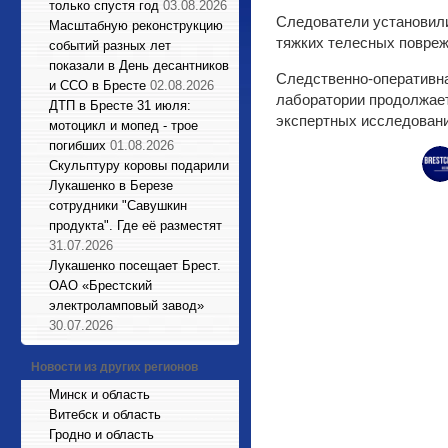
только спустя год
03.08.2026
Следователи установили
Масштабную реконструкцию
тяжких телесных повреж
событий разных лет
показали в День десантников
Следственно-оперативна
и ССО в Бресте
02.08.2026
лаборатории продолжает
ДТП в Бресте 31 июля:
экспертных исследовани
мотоцикл и мопед - трое
погибших
01.08.2026
Cкульптуру коровы подарили
Лукашенко в Березе
сотрудники "Савушкин
продукта". Где её разместят
31.07.2026
Лукашенко посещает Брест.
ОАО «Брестский
электроламповый завод»
30.07.2026
Новости из других регионов
Минск и область
Витебск и область
Гродно и область