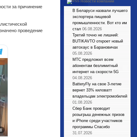
Новости компаний
ности за причинение
В Беларуси назвали лучшего
экспортера пищевой
промышленности. Вот кто им
алистической
стал
06.08.2026
азначено проведение
Третий точно не лишний:
BUTIKAVTO откроет новый
автохаус в Барановичах
05.08.2026
МТС предложил всем
абонентам безлимитный
интернет на скорости 5G
04.08.2026
BatteryFly на свое 3-летие
вернет 33% киловатт
владельцам электромобилей
01.08.2026
Сбер Банк проводит
розыгрыш денежных призов
и iPhone среди участников
программы Спасибо
31.07.2026