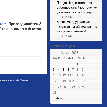
Погодный двигатель: Как
высотное струйное течение
управляет нашей погодой
01.08.2026
Брест. На двух улицах
gram
. Присоединяйтесь!
появится новый асфальт по
 Это анонимно и быстро
инициативе жителей
01.08.2026
Новости по дате
Август 2026
Пн
Вт
Ср
Чт
Пт
Сб
Вс
1
2
3
4
5
6
7
8
9
10
11
12
13
14
15
16
мой ссылки на BrestCITY.com
17
18
19
20
21
22
23
24
25
26
27
28
29
30
31
« Июл