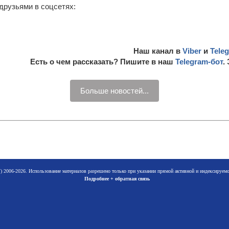
друзьями в соцсетях:
Наш канал в
Viber
и
Tele
Есть о чем рассказать? Пишите в наш
Telegram-бот
.
Больше новостей...
 2006-2026. Использование материалов разрешено только при указании прямой активной и индексируе
Подробнее + обратная связь