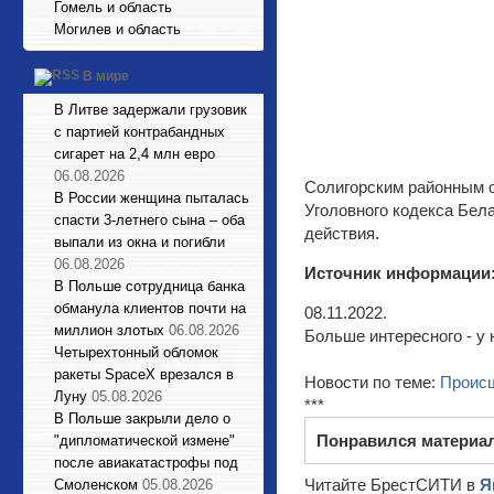
Гомель и область
Могилев и область
В мире
В Литве задержали грузовик
с партией контрабандных
сигарет на 2,4 млн евро
06.08.2026
Солигорским районным о
В России женщина пыталась
Уголовного кодекса Бел
спасти 3-летнего сына – оба
действия.
выпали из окна и погибли
06.08.2026
Источник информации
В Польше сотрудница банка
обманула клиентов почти на
08.11.2022.
миллион злотых
06.08.2026
Больше интересного - у 
Четырехтонный обломок
ракеты SpaceX врезался в
Новости по теме:
Проис
Луну
05.08.2026
***
В Польше закрыли дело о
Понравился материа
"дипломатической измене"
после авиакатастрофы под
Читайте БрестСИТИ в
Я
Смоленском
05.08.2026