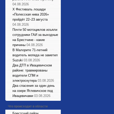
04.08.2026
X Фестиваль лошади
«Полесская нива 2026»
пройдёт 22–23 августа
04.08.2026
Почти 50 мотоциклов изъяли
сотрудники ГАИ за выходные
на Брестчине - какие
причины
04.08.2026
В Малорите 71-летний
водитель мопеда не заметил
Suzuki
03.08.2026
Два ДТП в Ивацевичском
районе: травмированы
водители СПМ и
электроскутера
03.08.2026
Два спасения за один день
на озере Яглевичское под
Ивацевичами
03.08.2026
Что происходит в области
Брестский район