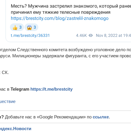
тделом Следственного комитета возбуждено уголовное дело по ч
аруси. Милиционеры задержали фигуранта, с его участием пров
:
СК.
нас в
Telegram
https://t.me/brestcity
шествие
л?
Добавьте нас в «Google Рекомендации» по
ссылке
.
ндекс.Новости