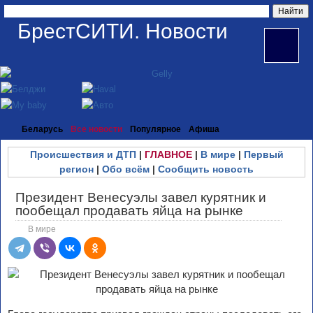
БрестСИТИ. Новости
Беларусь
Все новости
Популярное
Афиша
Происшествия и ДТП
|
ГЛАВНОЕ
|
В мире
|
Первый
регион
|
Обо всём
|
Сообщить новость
Президент Венесуэлы завел курятник и
пообещал продавать яйца на рынке
В мире