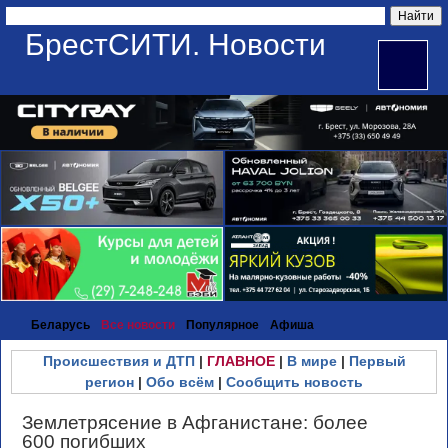
БрестСИТИ. Новости
Беларусь
Все новости
Популярное
Афиша
Происшествия и ДТП
|
ГЛАВНОЕ
|
В мире
|
Первый
регион
|
Обо всём
|
Сообщить новость
Землетрясение в Афганистане: более
600 погибших