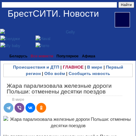
БрестСИТИ. Новости
Беларусь
Все новости
Популярное
Афиша
Происшествия и ДТП
|
ГЛАВНОЕ
|
В мире
|
Первый
регион
|
Обо всём
|
Сообщить новость
Жара парализовала железные дороги
Польши: отменены десятки поездов
В мире