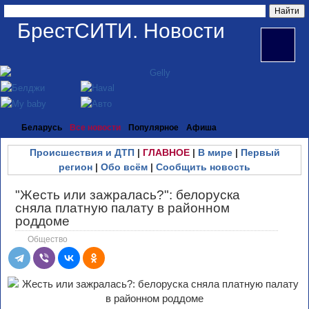
БрестСИТИ. Новости
Беларусь
Все новости
Популярное
Афиша
Происшествия и ДТП
|
ГЛАВНОЕ
|
В мире
|
Первый
регион
|
Обо всём
|
Сообщить новость
"Жесть или зажралась?": белоруска
сняла платную палату в районном
роддоме
Общество