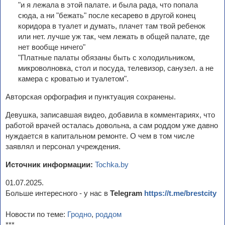
"и я лежала в этой палате. и была рада, что попала
сюда, а ни "бежать" после кесарево в другой конец
коридора в туалет и думать, плачет там твой ребенок
или нет. лучше уж так, чем лежать в общей палате, где
нет вообще ничего"
"Платные палаты обязаны быть с холодильником,
микроволновка, стол и посуда, телевизор, санузел. а не
камера с кроватью и туалетом".
Авторская орфография и пунктуация сохранены.
Девушка, записавшая видео, добавила в комментариях, что
работой врачей осталась довольна, а сам роддом уже давно
нуждается в капитальном ремонте. О чем в том числе
заявлял и персонал учреждения.
Источник информации:
Tochka.by
01.07.2025.
Больше интересного - у нас в
Telegram
https://t.me/brestcity
Новости по теме:
Гродно
,
роддом
***