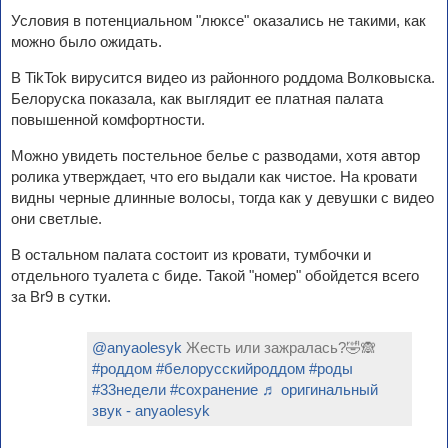
Условия в потенциальном "люксе" оказались не такими, как
можно было ожидать.
В TikTok вирусится видео из районного роддома Волковыска.
Белоруска показала, как выглядит ее платная палата
повышенной комфортности.
Можно увидеть постельное белье с разводами, хотя автор
ролика утверждает, что его выдали как чистое. На кровати
видны черные длинные волосы, тогда как у девушки с видео
они светлые.
В остальном палата состоит из кровати, тумбочки и
отдельного туалета с биде. Такой "номер" обойдется всего
за Br9 в сутки.
@anyaolesyk
Жесть или зажралась?🤣🙈
#роддом
#белорусскийроддом
#роды
#33недели
#сохранение
♬ оригинальный
звук - anyaolesyk